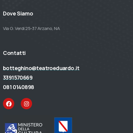
Dove Siamo
Via G. Verdi 25-37 Arzano, NA
Contatti
botteghino@teatroeduardo.it
3391570669
081 0140898