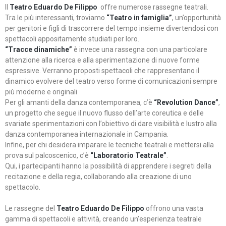
Il
Teatro Eduardo De Filippo
offre numerose rassegne teatrali.
Tra le più interessanti, troviamo
“Teatro in famiglia”
, un’opportunità
per genitori e figli di trascorrere del tempo insieme divertendosi con
spettacoli appositamente studiati per loro.
“Tracce dinamiche”
è invece una rassegna con una particolare
attenzione alla ricerca e alla sperimentazione di nuove forme
espressive. Verranno proposti spettacoli che rappresentano il
dinamico evolvere del teatro verso forme di comunicazioni sempre
più moderne e originali
Per gli amanti della danza contemporanea, c’è
“Revolution Dance”
,
un progetto che segue il nuovo flusso dell’arte coreutica e delle
svariate sperimentazioni con l’obiettivo di dare visibilità e lustro alla
danza contemporanea internazionale in Campania.
Infine, per chi desidera imparare le tecniche teatrali e mettersi alla
prova sul palcoscenico, c’è
“Laboratorio Teatrale”
.
Qui, i partecipanti hanno la possibilità di apprendere i segreti della
recitazione e della regia, collaborando alla creazione di uno
spettacolo.
Le rassegne del
Teatro Eduardo De Filippo
offrono una vasta
gamma di spettacoli e attività, creando un’esperienza teatrale