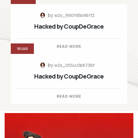
by
w2s_990195b961f2
Hacked by CoupDeGrace
READ MORE
30 LUG
by
w2s_0f24c0b6736f
Hacked by CoupDeGrace
READ MORE