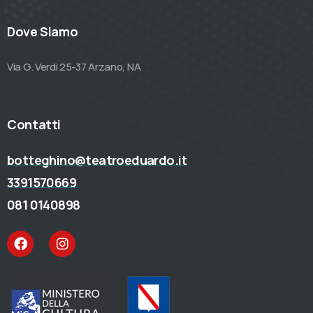
Dove Siamo
Via G. Verdi 25-37 Arzano, NA
Contatti
botteghino@teatroeduardo.it
3391570669
081 0140898