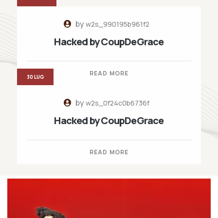
by
w2s_990195b961f2
Hacked by CoupDeGrace
READ MORE
30 LUG
by
w2s_0f24c0b6736f
Hacked by CoupDeGrace
READ MORE