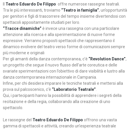
Il
Teatro Eduardo De Filippo
offre numerose rassegne teatrali.
Tra le più interessanti, troviamo
“Teatro in famiglia”
, un’opportunità
per genitori e figli di trascorrere del tempo insieme divertendosi con
spettacoli appositamente studiati per loro.
“Tracce dinamiche”
è invece una rassegna con una particolare
attenzione alla ricerca e alla sperimentazione di nuove forme
espressive. Verranno proposti spettacoli che rappresentano il
dinamico evolvere del teatro verso forme di comunicazioni sempre
più moderne e originali
Per gli amanti della danza contemporanea, c’è
“Revolution Dance”
,
un progetto che segue il nuovo flusso dell’arte coreutica e delle
svariate sperimentazioni con l’obiettivo di dare visibilità e lustro alla
danza contemporanea internazionale in Campania.
Infine, per chi desidera imparare le tecniche teatrali e mettersi alla
prova sul palcoscenico, c’è
“Laboratorio Teatrale”
.
Qui, i partecipanti hanno la possibilità di apprendere i segreti della
recitazione e della regia, collaborando alla creazione di uno
spettacolo.
Le rassegne del
Teatro Eduardo De Filippo
offrono una vasta
gamma di spettacoli e attività, creando un’esperienza teatrale