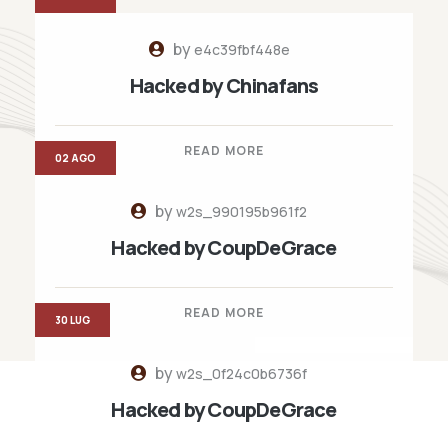
by
e4c39fbf448e
Hacked by Chinafans
READ MORE
02 AGO
by
w2s_990195b961f2
Hacked by CoupDeGrace
READ MORE
30 LUG
by
w2s_0f24c0b6736f
Hacked by CoupDeGrace