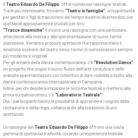
Il
Teatro Eduardo De Filippo
offre numerose rassegne teatrali.
Tra le più interessanti, troviamo
“Teatro in famiglia”
, un’opportunità
per genitori e figli di trascorrere del tempo insieme divertendosi con
spettacoli appositamente studiati per loro.
“Tracce dinamiche”
è invece una rassegna con una particolare
attenzione alla ricerca e alla sperimentazione di nuove forme
espressive. Verranno proposti spettacoli che rappresentano il
dinamico evolvere del teatro verso forme di comunicazioni sempre
più moderne e originali
Per gli amanti della danza contemporanea, c’è
“Revolution Dance”
,
un progetto che segue il nuovo flusso dell’arte coreutica e delle
svariate sperimentazioni con l’obiettivo di dare visibilità e lustro alla
danza contemporanea internazionale in Campania.
Infine, per chi desidera imparare le tecniche teatrali e mettersi alla
prova sul palcoscenico, c’è
“Laboratorio Teatrale”
.
Qui, i partecipanti hanno la possibilità di apprendere i segreti della
recitazione e della regia, collaborando alla creazione di uno
spettacolo.
Le rassegne del
Teatro Eduardo De Filippo
offrono una vasta
gamma di spettacoli e attività, creando un’esperienza teatrale