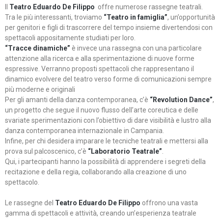
Il
Teatro Eduardo De Filippo
offre numerose rassegne teatrali.
Tra le più interessanti, troviamo
“Teatro in famiglia”
, un’opportunità
per genitori e figli di trascorrere del tempo insieme divertendosi con
spettacoli appositamente studiati per loro.
“Tracce dinamiche”
è invece una rassegna con una particolare
attenzione alla ricerca e alla sperimentazione di nuove forme
espressive. Verranno proposti spettacoli che rappresentano il
dinamico evolvere del teatro verso forme di comunicazioni sempre
più moderne e originali
Per gli amanti della danza contemporanea, c’è
“Revolution Dance”
,
un progetto che segue il nuovo flusso dell’arte coreutica e delle
svariate sperimentazioni con l’obiettivo di dare visibilità e lustro alla
danza contemporanea internazionale in Campania.
Infine, per chi desidera imparare le tecniche teatrali e mettersi alla
prova sul palcoscenico, c’è
“Laboratorio Teatrale”
.
Qui, i partecipanti hanno la possibilità di apprendere i segreti della
recitazione e della regia, collaborando alla creazione di uno
spettacolo.
Le rassegne del
Teatro Eduardo De Filippo
offrono una vasta
gamma di spettacoli e attività, creando un’esperienza teatrale