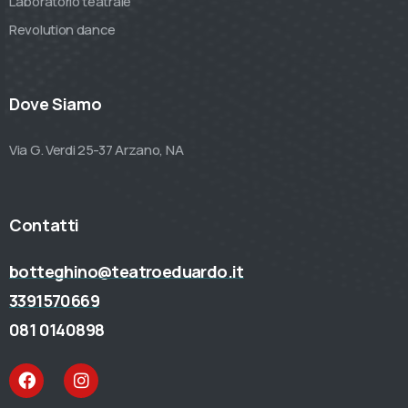
Laboratorio teatrale
Revolution dance
Dove Siamo
Via G. Verdi 25-37 Arzano, NA
Contatti
botteghino@teatroeduardo.it
3391570669
081 0140898