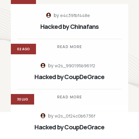
by
e4c39fbf448e
Hacked by Chinafans
READ MORE
02 AGO
by
w2s_990195b961f2
Hacked by CoupDeGrace
READ MORE
30 LUG
by
w2s_0f24c0b6736f
Hacked by CoupDeGrace