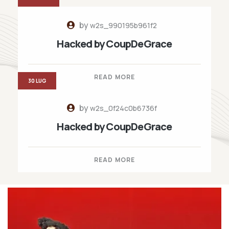
by
w2s_990195b961f2
Hacked by CoupDeGrace
READ MORE
30 LUG
by
w2s_0f24c0b6736f
Hacked by CoupDeGrace
READ MORE