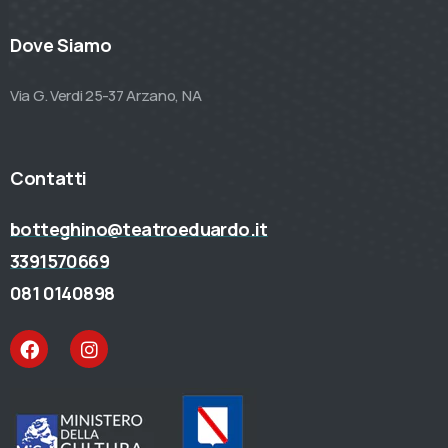
Dove Siamo
Via G. Verdi 25-37 Arzano, NA
Contatti
botteghino@teatroeduardo.it
3391570669
081 0140898