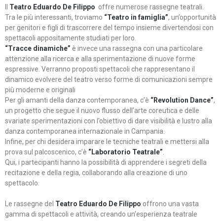
Il
Teatro Eduardo De Filippo
offre numerose rassegne teatrali.
Tra le più interessanti, troviamo
“Teatro in famiglia”
, un’opportunità
per genitori e figli di trascorrere del tempo insieme divertendosi con
spettacoli appositamente studiati per loro.
“Tracce dinamiche”
è invece una rassegna con una particolare
attenzione alla ricerca e alla sperimentazione di nuove forme
espressive. Verranno proposti spettacoli che rappresentano il
dinamico evolvere del teatro verso forme di comunicazioni sempre
più moderne e originali
Per gli amanti della danza contemporanea, c’è
“Revolution Dance”
,
un progetto che segue il nuovo flusso dell’arte coreutica e delle
svariate sperimentazioni con l’obiettivo di dare visibilità e lustro alla
danza contemporanea internazionale in Campania.
Infine, per chi desidera imparare le tecniche teatrali e mettersi alla
prova sul palcoscenico, c’è
“Laboratorio Teatrale”
.
Qui, i partecipanti hanno la possibilità di apprendere i segreti della
recitazione e della regia, collaborando alla creazione di uno
spettacolo.
Le rassegne del
Teatro Eduardo De Filippo
offrono una vasta
gamma di spettacoli e attività, creando un’esperienza teatrale