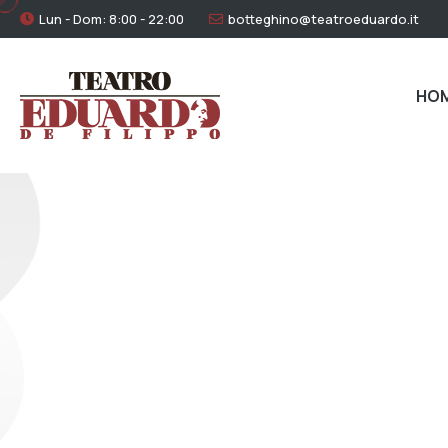
Lun - Dom: 8:00 - 22:00
botteghino@teatroeduardo.it
HO