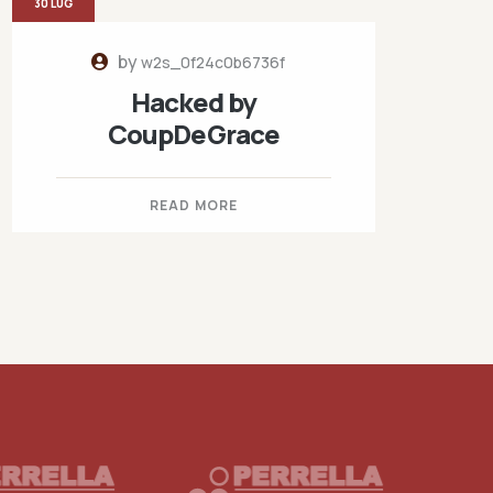
30 LUG
by
w2s_0f24c0b6736f
Hacked by
CoupDeGrace
READ MORE