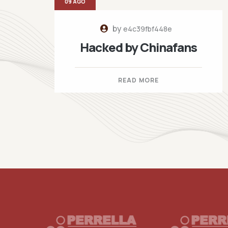
09 AGO
by
e4c39fbf448e
Hacked by Chinafans
READ MORE