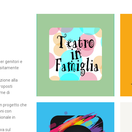
Continua
del teatro all’intera famiglia.
per far condividere e godere
rassegna di teatro concepita
er genitori e
Teatro In Famiglia è una
positamente
Teatro in famiglia
zione alla
roposti
rme di
un progetto che
oni con
ionale in
Continua
ova sul