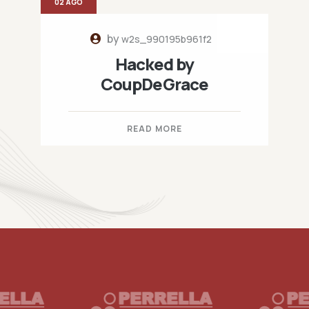
02 AGO
by
w2s_990195b961f2
Hacked by
CoupDeGrace
READ MORE