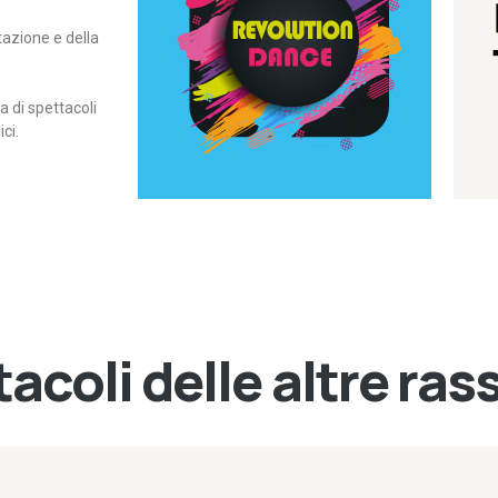
itazione e della
contemporanea – I Edizione
Rassegna di danza
Revolution Dance
di spettacoli
ci.
acoli delle altre ra