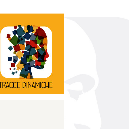
Continua
d’innovazione e sperimentale.
rassegna di teatro
Tracce Dinamiche è una
Tracce dinamiche
Continua