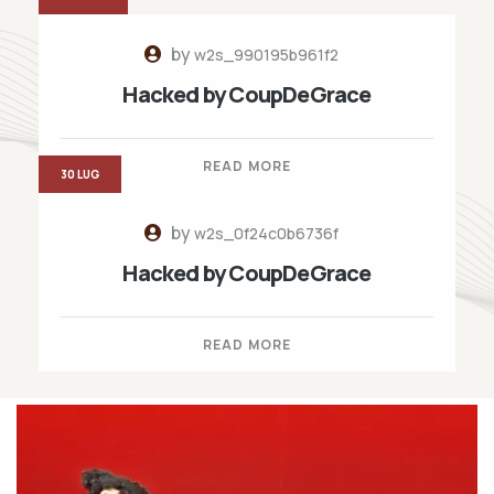
by
w2s_990195b961f2
Hacked by CoupDeGrace
READ MORE
30 LUG
by
w2s_0f24c0b6736f
Hacked by CoupDeGrace
READ MORE