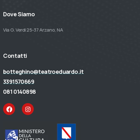
Dove Siamo
Via G. Verdi 25-37 Arzano, NA
Contatti
botteghino@teatroeduardo.it
3391570669
081 0140898