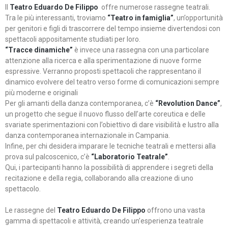
Il
Teatro Eduardo De Filippo
offre numerose rassegne teatrali.
Tra le più interessanti, troviamo
“Teatro in famiglia”
, un’opportunità
per genitori e figli di trascorrere del tempo insieme divertendosi con
spettacoli appositamente studiati per loro.
“Tracce dinamiche”
è invece una rassegna con una particolare
attenzione alla ricerca e alla sperimentazione di nuove forme
espressive. Verranno proposti spettacoli che rappresentano il
dinamico evolvere del teatro verso forme di comunicazioni sempre
più moderne e originali
Per gli amanti della danza contemporanea, c’è
“Revolution Dance”
,
un progetto che segue il nuovo flusso dell’arte coreutica e delle
svariate sperimentazioni con l’obiettivo di dare visibilità e lustro alla
danza contemporanea internazionale in Campania.
Infine, per chi desidera imparare le tecniche teatrali e mettersi alla
prova sul palcoscenico, c’è
“Laboratorio Teatrale”
.
Qui, i partecipanti hanno la possibilità di apprendere i segreti della
recitazione e della regia, collaborando alla creazione di uno
spettacolo.
Le rassegne del
Teatro Eduardo De Filippo
offrono una vasta
gamma di spettacoli e attività, creando un’esperienza teatrale