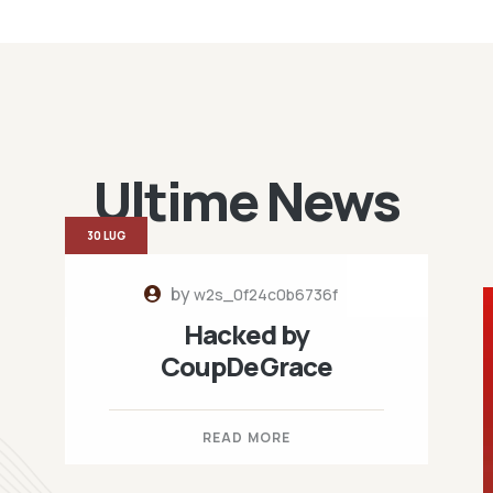
Ultime News
30 LUG
by
w2s_0f24c0b6736f
Hacked by
CoupDeGrace
READ MORE