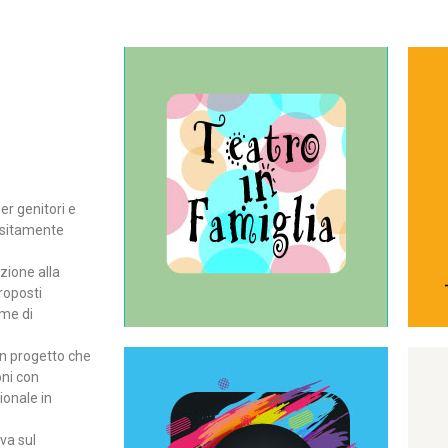
Continua
del teatro all’intera famiglia.
per far condividere e godere
rassegna di teatro concepita
er genitori e
Teatro In Famiglia è una
positamente
Teatro in famiglia
zione alla
roposti
rme di
un progetto che
oni con
ionale in
Continua
ova sul