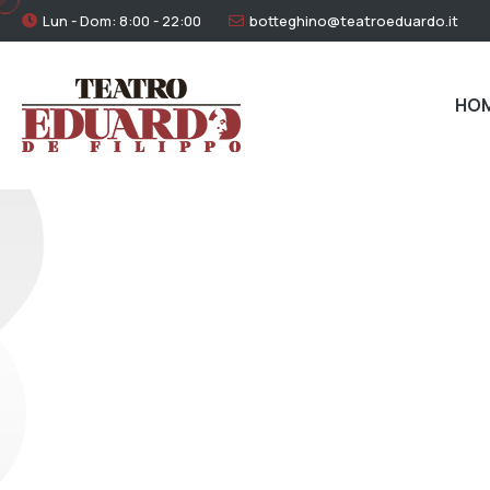
Lun - Dom: 8:00 - 22:00
botteghino@teatroeduardo.it
HO