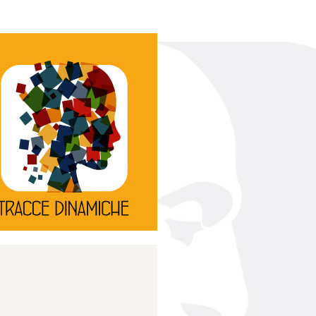
Continua
d’innovazione e sperimentale.
rassegna di teatro
Tracce Dinamiche è una
Tracce dinamiche
Continua