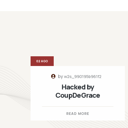
02 AGO
by
w2s_990195b961f2
Hacked by
CoupDeGrace
READ MORE