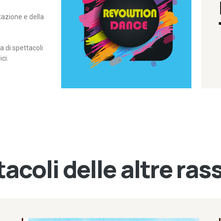
itazione e della
contemporanea – I Edizione
Rassegna di danza
Revolution Dance
di spettacoli
ci.
acoli delle altre ra