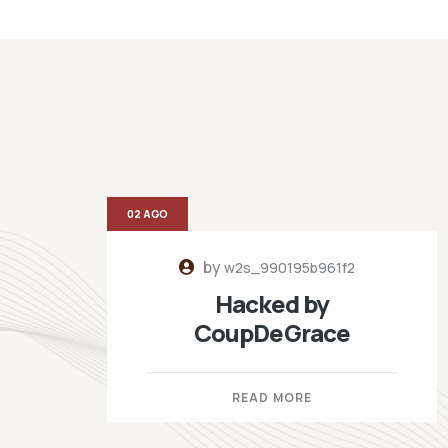
02 AGO
by
w2s_990195b961f2
Hacked by
CoupDeGrace
READ MORE