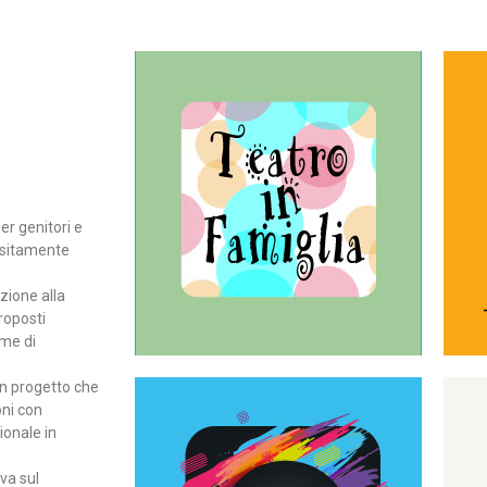
Continua
del teatro all’intera famiglia.
per far condividere e godere
rassegna di teatro concepita
er genitori e
Teatro In Famiglia è una
positamente
Teatro in famiglia
zione alla
roposti
rme di
un progetto che
oni con
ionale in
Continua
ova sul