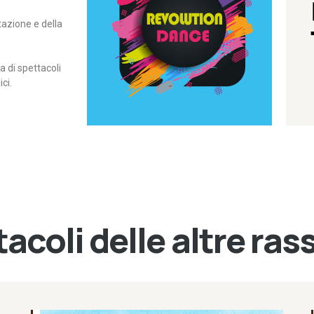
itazione e della
contemporanea – I Edizione
Rassegna di danza
Revolution Dance
di spettacoli
ci.
acoli delle altre ra