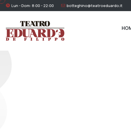
Lun - Dom: 8:00 - 22:00
botteghino@teatroeduardo.it
HO