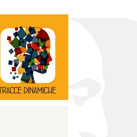
Continua
d’innovazione e sperimentale.
rassegna di teatro
Tracce Dinamiche è una
Tracce dinamiche
Continua