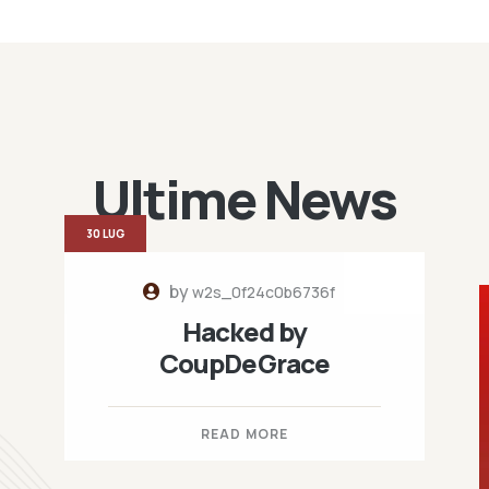
Ultime News
30 LUG
by
w2s_0f24c0b6736f
Hacked by
CoupDeGrace
READ MORE