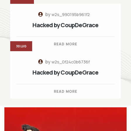
by
w2s_990195b961f2
Hacked by CoupDeGrace
READ MORE
30 LUG
by
w2s_0f24c0b6736f
Hacked by CoupDeGrace
READ MORE