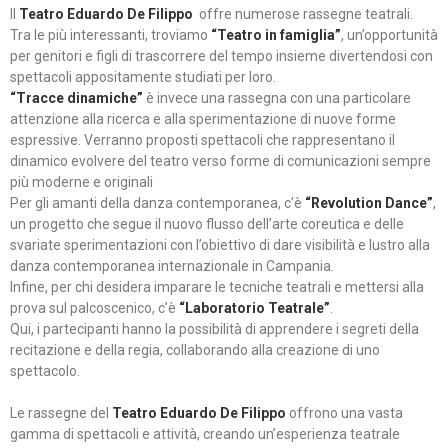
Il
Teatro Eduardo De Filippo
offre numerose rassegne teatrali.
Tra le più interessanti, troviamo
“Teatro in famiglia”
, un’opportunità
per genitori e figli di trascorrere del tempo insieme divertendosi con
spettacoli appositamente studiati per loro.
“Tracce dinamiche”
è invece una rassegna con una particolare
attenzione alla ricerca e alla sperimentazione di nuove forme
espressive. Verranno proposti spettacoli che rappresentano il
dinamico evolvere del teatro verso forme di comunicazioni sempre
più moderne e originali
Per gli amanti della danza contemporanea, c’è
“Revolution Dance”
,
un progetto che segue il nuovo flusso dell’arte coreutica e delle
svariate sperimentazioni con l’obiettivo di dare visibilità e lustro alla
danza contemporanea internazionale in Campania.
Infine, per chi desidera imparare le tecniche teatrali e mettersi alla
prova sul palcoscenico, c’è
“Laboratorio Teatrale”
.
Qui, i partecipanti hanno la possibilità di apprendere i segreti della
recitazione e della regia, collaborando alla creazione di uno
spettacolo.
Le rassegne del
Teatro Eduardo De Filippo
offrono una vasta
gamma di spettacoli e attività, creando un’esperienza teatrale