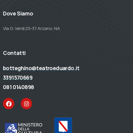
Dove Siamo
Via G. Verdi 25-37 Arzano, NA
Contatti
botteghino@teatroeduardo.it
3391570669
081 0140898