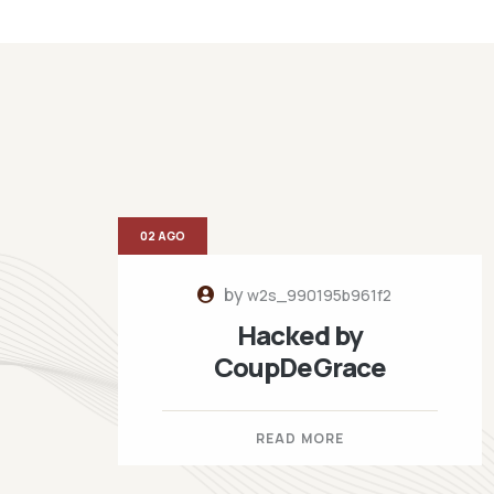
02 AGO
by
w2s_990195b961f2
Hacked by
CoupDeGrace
READ MORE