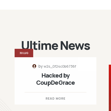
Ultime News
30 LUG
by
w2s_0f24c0b6736f
Hacked by
CoupDeGrace
READ MORE