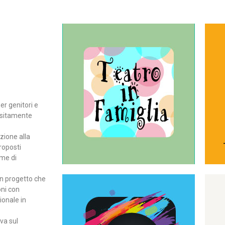
Continua
del teatro all’intera famiglia.
per far condividere e godere
rassegna di teatro concepita
er genitori e
Teatro In Famiglia è una
positamente
Teatro in famiglia
zione alla
roposti
rme di
un progetto che
oni con
ionale in
Continua
ova sul