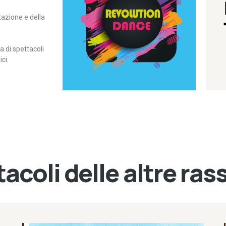
itazione e della
contemporanea – I Edizione
Rassegna di danza
Revolution Dance
di spettacoli
ci.
acoli delle altre ra