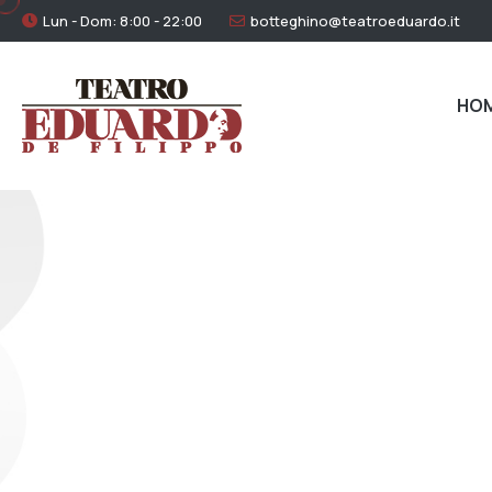
Lun - Dom: 8:00 - 22:00
botteghino@teatroeduardo.it
HO