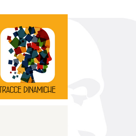
Continua
d’innovazione e sperimentale.
rassegna di teatro
Tracce Dinamiche è una
Tracce dinamiche
Continua