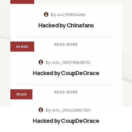
by
e4c39fbf448e
Hacked by Chinafans
READ MORE
02 AGO
by
w2s_990195b961f2
Hacked by CoupDeGrace
READ MORE
30 LUG
by
w2s_0f24c0b6736f
Hacked by CoupDeGrace