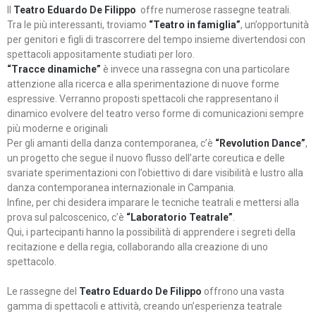
Il
Teatro Eduardo De Filippo
offre numerose rassegne teatrali.
Tra le più interessanti, troviamo
“Teatro in famiglia”
, un’opportunità
per genitori e figli di trascorrere del tempo insieme divertendosi con
spettacoli appositamente studiati per loro.
“Tracce dinamiche”
è invece una rassegna con una particolare
attenzione alla ricerca e alla sperimentazione di nuove forme
espressive. Verranno proposti spettacoli che rappresentano il
dinamico evolvere del teatro verso forme di comunicazioni sempre
più moderne e originali
Per gli amanti della danza contemporanea, c’è
“Revolution Dance”
,
un progetto che segue il nuovo flusso dell’arte coreutica e delle
svariate sperimentazioni con l’obiettivo di dare visibilità e lustro alla
danza contemporanea internazionale in Campania.
Infine, per chi desidera imparare le tecniche teatrali e mettersi alla
prova sul palcoscenico, c’è
“Laboratorio Teatrale”
.
Qui, i partecipanti hanno la possibilità di apprendere i segreti della
recitazione e della regia, collaborando alla creazione di uno
spettacolo.
Le rassegne del
Teatro Eduardo De Filippo
offrono una vasta
gamma di spettacoli e attività, creando un’esperienza teatrale