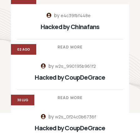
by
e4c39fbf448e
Hacked by Chinafans
READ MORE
02 AGO
by
w2s_990195b961f2
Hacked by CoupDeGrace
READ MORE
30 LUG
by
w2s_0f24c0b6736f
Hacked by CoupDeGrace