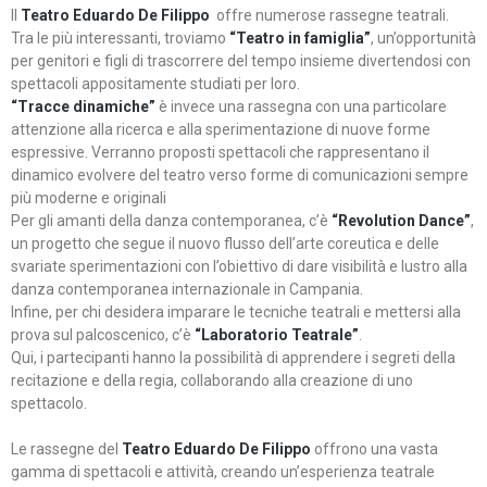
Il
Teatro Eduardo De Filippo
offre numerose rassegne teatrali.
Tra le più interessanti, troviamo
“Teatro in famiglia”
, un’opportunità
per genitori e figli di trascorrere del tempo insieme divertendosi con
spettacoli appositamente studiati per loro.
“Tracce dinamiche”
è invece una rassegna con una particolare
attenzione alla ricerca e alla sperimentazione di nuove forme
espressive. Verranno proposti spettacoli che rappresentano il
dinamico evolvere del teatro verso forme di comunicazioni sempre
più moderne e originali
Per gli amanti della danza contemporanea, c’è
“Revolution Dance”
,
un progetto che segue il nuovo flusso dell’arte coreutica e delle
svariate sperimentazioni con l’obiettivo di dare visibilità e lustro alla
danza contemporanea internazionale in Campania.
Infine, per chi desidera imparare le tecniche teatrali e mettersi alla
prova sul palcoscenico, c’è
“Laboratorio Teatrale”
.
Qui, i partecipanti hanno la possibilità di apprendere i segreti della
recitazione e della regia, collaborando alla creazione di uno
spettacolo.
Le rassegne del
Teatro Eduardo De Filippo
offrono una vasta
gamma di spettacoli e attività, creando un’esperienza teatrale