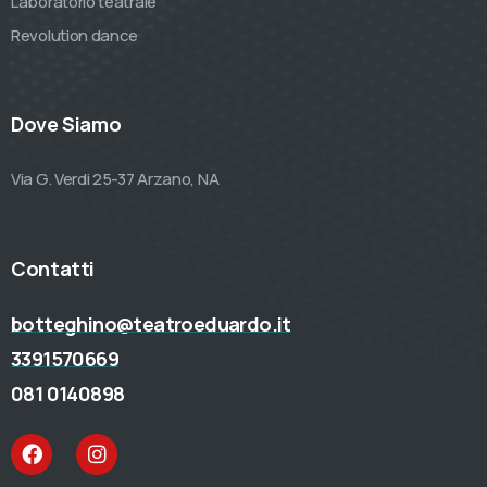
Laboratorio teatrale
Revolution dance
Dove Siamo
Via G. Verdi 25-37 Arzano, NA
Contatti
botteghino@teatroeduardo.it
3391570669
081 0140898