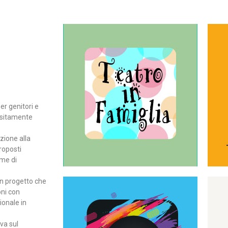
Continua
del teatro all’intera famiglia.
per far condividere e godere
rassegna di teatro concepita
er genitori e
Teatro In Famiglia è una
positamente
Teatro in famiglia
zione alla
roposti
rme di
un progetto che
oni con
ionale in
Continua
ova sul