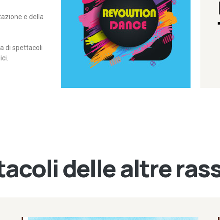
itazione e della
contemporanea – I Edizione
Rassegna di danza
Revolution Dance
di spettacoli
ci.
acoli delle altre ra