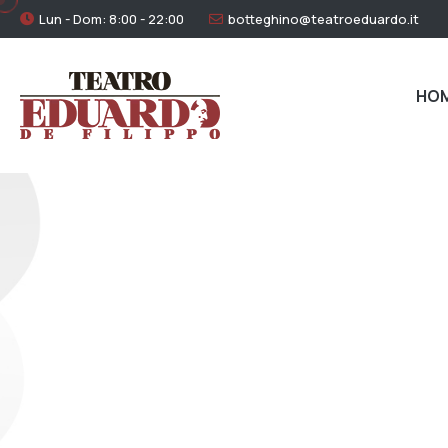
Lun - Dom: 8:00 - 22:00
botteghino@teatroeduardo.it
HO