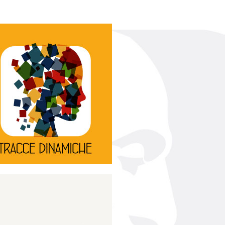
Continua
d’innovazione e sperimentale.
rassegna di teatro
Tracce Dinamiche è una
Tracce dinamiche
Continua