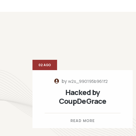
02 AGO
by
w2s_990195b961f2
Hacked by
CoupDeGrace
READ MORE