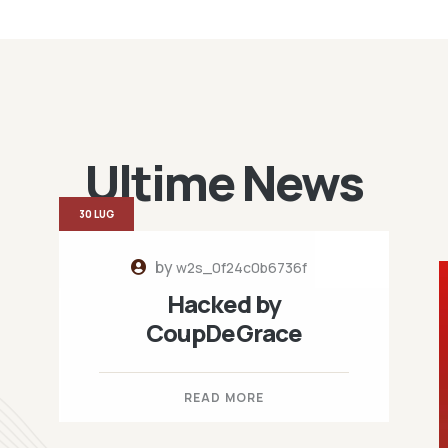
Ultime News
30 LUG
by
w2s_0f24c0b6736f
Hacked by
CoupDeGrace
READ MORE