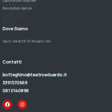
Laboratorio teatrale
Revolution dance
Dove Siamo
Via G. Verdi 25-37 Arzano, NA
Contatti
botteghino@teatroeduardo.it
3391570669
081 0140898