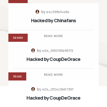
by
e4c39fbf448e
Hacked by Chinafans
READ MORE
02 AGO
by
w2s_990195b961f2
Hacked by CoupDeGrace
READ MORE
30 LUG
by
w2s_0f24c0b6736f
Hacked by CoupDeGrace