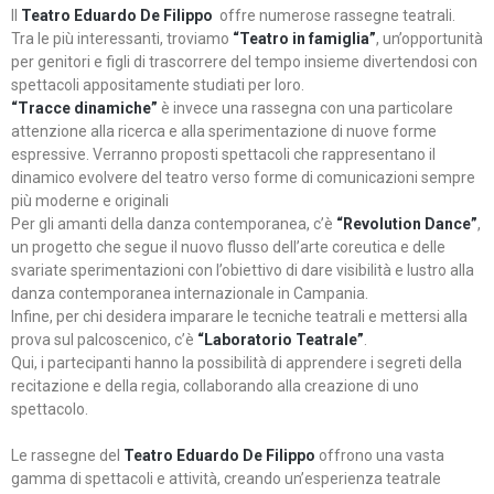
Il
Teatro Eduardo De Filippo
offre numerose rassegne teatrali.
Tra le più interessanti, troviamo
“Teatro in famiglia”
, un’opportunità
per genitori e figli di trascorrere del tempo insieme divertendosi con
spettacoli appositamente studiati per loro.
“Tracce dinamiche”
è invece una rassegna con una particolare
attenzione alla ricerca e alla sperimentazione di nuove forme
espressive. Verranno proposti spettacoli che rappresentano il
dinamico evolvere del teatro verso forme di comunicazioni sempre
più moderne e originali
Per gli amanti della danza contemporanea, c’è
“Revolution Dance”
,
un progetto che segue il nuovo flusso dell’arte coreutica e delle
svariate sperimentazioni con l’obiettivo di dare visibilità e lustro alla
danza contemporanea internazionale in Campania.
Infine, per chi desidera imparare le tecniche teatrali e mettersi alla
prova sul palcoscenico, c’è
“Laboratorio Teatrale”
.
Qui, i partecipanti hanno la possibilità di apprendere i segreti della
recitazione e della regia, collaborando alla creazione di uno
spettacolo.
Le rassegne del
Teatro Eduardo De Filippo
offrono una vasta
gamma di spettacoli e attività, creando un’esperienza teatrale