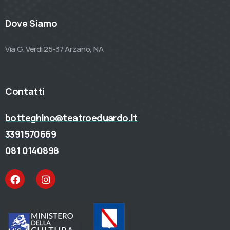
Dove Siamo
Via G. Verdi 25-37 Arzano, NA
Contatti
botteghino@teatroeduardo.it
3391570669
081 0140898