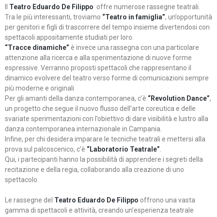
Il
Teatro Eduardo De Filippo
offre numerose rassegne teatrali.
Tra le più interessanti, troviamo
“Teatro in famiglia”
, un’opportunità
per genitori e figli di trascorrere del tempo insieme divertendosi con
spettacoli appositamente studiati per loro.
“Tracce dinamiche”
è invece una rassegna con una particolare
attenzione alla ricerca e alla sperimentazione di nuove forme
espressive. Verranno proposti spettacoli che rappresentano il
dinamico evolvere del teatro verso forme di comunicazioni sempre
più moderne e originali
Per gli amanti della danza contemporanea, c’è
“Revolution Dance”
,
un progetto che segue il nuovo flusso dell’arte coreutica e delle
svariate sperimentazioni con l’obiettivo di dare visibilità e lustro alla
danza contemporanea internazionale in Campania.
Infine, per chi desidera imparare le tecniche teatrali e mettersi alla
prova sul palcoscenico, c’è
“Laboratorio Teatrale”
.
Qui, i partecipanti hanno la possibilità di apprendere i segreti della
recitazione e della regia, collaborando alla creazione di uno
spettacolo.
Le rassegne del
Teatro Eduardo De Filippo
offrono una vasta
gamma di spettacoli e attività, creando un’esperienza teatrale