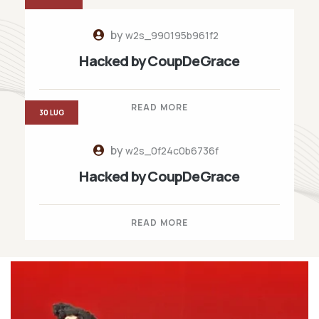
by
w2s_990195b961f2
Hacked by CoupDeGrace
READ MORE
30 LUG
by
w2s_0f24c0b6736f
Hacked by CoupDeGrace
READ MORE