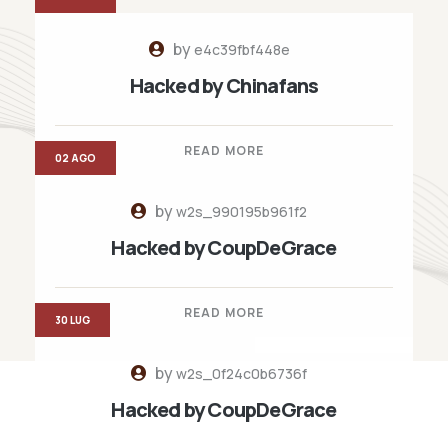
by
e4c39fbf448e
Hacked by Chinafans
READ MORE
02 AGO
by
w2s_990195b961f2
Hacked by CoupDeGrace
READ MORE
30 LUG
by
w2s_0f24c0b6736f
Hacked by CoupDeGrace