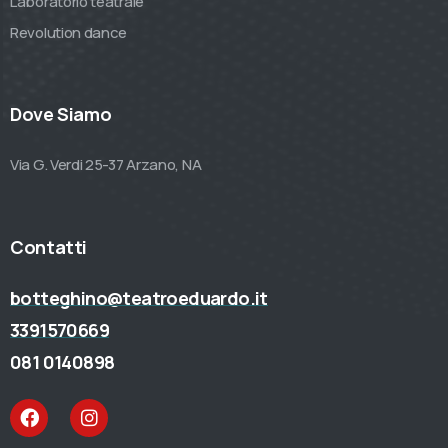
Laboratorio teatrale
Revolution dance
Dove Siamo
Via G. Verdi 25-37 Arzano, NA
Contatti
botteghino@teatroeduardo.it
3391570669
081 0140898