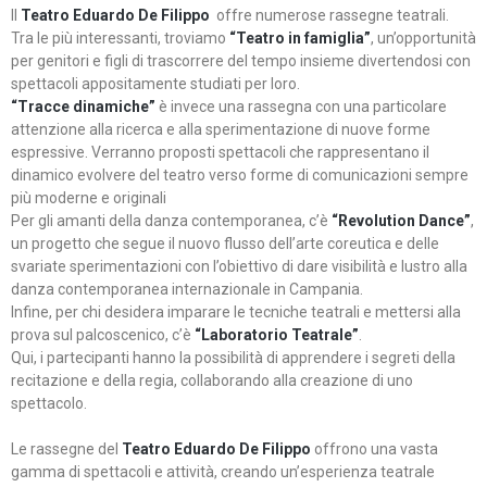
Il
Teatro Eduardo De Filippo
offre numerose rassegne teatrali.
Tra le più interessanti, troviamo
“Teatro in famiglia”
, un’opportunità
per genitori e figli di trascorrere del tempo insieme divertendosi con
spettacoli appositamente studiati per loro.
“Tracce dinamiche”
è invece una rassegna con una particolare
attenzione alla ricerca e alla sperimentazione di nuove forme
espressive. Verranno proposti spettacoli che rappresentano il
dinamico evolvere del teatro verso forme di comunicazioni sempre
più moderne e originali
Per gli amanti della danza contemporanea, c’è
“Revolution Dance”
,
un progetto che segue il nuovo flusso dell’arte coreutica e delle
svariate sperimentazioni con l’obiettivo di dare visibilità e lustro alla
danza contemporanea internazionale in Campania.
Infine, per chi desidera imparare le tecniche teatrali e mettersi alla
prova sul palcoscenico, c’è
“Laboratorio Teatrale”
.
Qui, i partecipanti hanno la possibilità di apprendere i segreti della
recitazione e della regia, collaborando alla creazione di uno
spettacolo.
Le rassegne del
Teatro Eduardo De Filippo
offrono una vasta
gamma di spettacoli e attività, creando un’esperienza teatrale