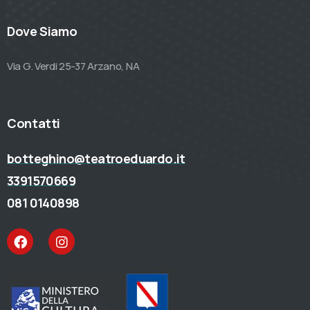
Dove Siamo
Via G. Verdi 25-37 Arzano, NA
Contatti
botteghino@teatroeduardo.it
3391570669
081 0140898