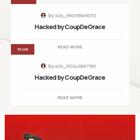
by
w2s_990195b961f2
Hacked by CoupDeGrace
READ MORE
30 LUG
by
w2s_0f24c0b6736f
Hacked by CoupDeGrace
READ MORE