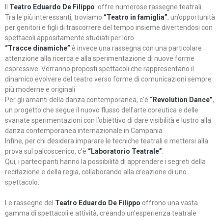
Il
Teatro Eduardo De Filippo
offre numerose rassegne teatrali.
Tra le più interessanti, troviamo
“Teatro in famiglia”
, un’opportunità
per genitori e figli di trascorrere del tempo insieme divertendosi con
spettacoli appositamente studiati per loro.
“Tracce dinamiche”
è invece una rassegna con una particolare
attenzione alla ricerca e alla sperimentazione di nuove forme
espressive. Verranno proposti spettacoli che rappresentano il
dinamico evolvere del teatro verso forme di comunicazioni sempre
più moderne e originali
Per gli amanti della danza contemporanea, c’è
“Revolution Dance”
,
un progetto che segue il nuovo flusso dell’arte coreutica e delle
svariate sperimentazioni con l’obiettivo di dare visibilità e lustro alla
danza contemporanea internazionale in Campania.
Infine, per chi desidera imparare le tecniche teatrali e mettersi alla
prova sul palcoscenico, c’è
“Laboratorio Teatrale”
.
Qui, i partecipanti hanno la possibilità di apprendere i segreti della
recitazione e della regia, collaborando alla creazione di uno
spettacolo.
Le rassegne del
Teatro Eduardo De Filippo
offrono una vasta
gamma di spettacoli e attività, creando un’esperienza teatrale