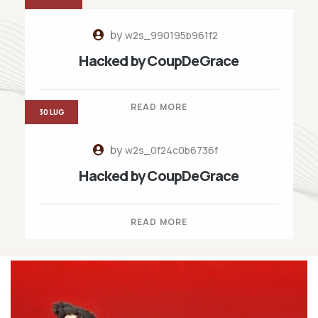
by
w2s_990195b961f2
Hacked by CoupDeGrace
READ MORE
30 LUG
by
w2s_0f24c0b6736f
Hacked by CoupDeGrace
READ MORE