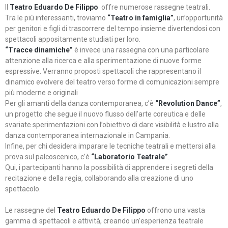
Il
Teatro Eduardo De Filippo
offre numerose rassegne teatrali.
Tra le più interessanti, troviamo
“Teatro in famiglia”
, un’opportunità
per genitori e figli di trascorrere del tempo insieme divertendosi con
spettacoli appositamente studiati per loro.
“Tracce dinamiche”
è invece una rassegna con una particolare
attenzione alla ricerca e alla sperimentazione di nuove forme
espressive. Verranno proposti spettacoli che rappresentano il
dinamico evolvere del teatro verso forme di comunicazioni sempre
più moderne e originali
Per gli amanti della danza contemporanea, c’è
“Revolution Dance”
,
un progetto che segue il nuovo flusso dell’arte coreutica e delle
svariate sperimentazioni con l’obiettivo di dare visibilità e lustro alla
danza contemporanea internazionale in Campania.
Infine, per chi desidera imparare le tecniche teatrali e mettersi alla
prova sul palcoscenico, c’è
“Laboratorio Teatrale”
.
Qui, i partecipanti hanno la possibilità di apprendere i segreti della
recitazione e della regia, collaborando alla creazione di uno
spettacolo.
Le rassegne del
Teatro Eduardo De Filippo
offrono una vasta
gamma di spettacoli e attività, creando un’esperienza teatrale