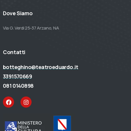
Dove Siamo
Via G. Verdi 25-37 Arzano, NA
Contatti
botteghino@teatroeduardo.it
3391570669
081 0140898