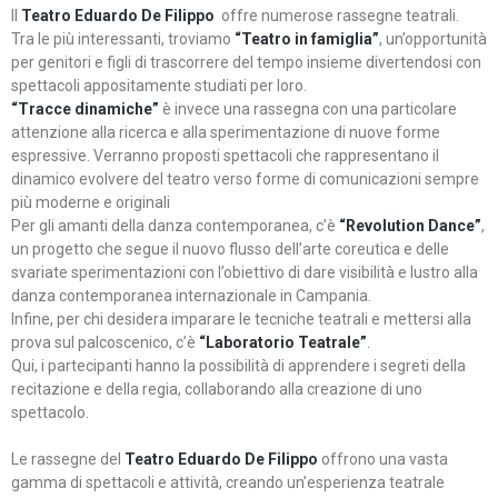
Il
Teatro Eduardo De Filippo
offre numerose rassegne teatrali.
Tra le più interessanti, troviamo
“Teatro in famiglia”
, un’opportunità
per genitori e figli di trascorrere del tempo insieme divertendosi con
spettacoli appositamente studiati per loro.
“Tracce dinamiche”
è invece una rassegna con una particolare
attenzione alla ricerca e alla sperimentazione di nuove forme
espressive. Verranno proposti spettacoli che rappresentano il
dinamico evolvere del teatro verso forme di comunicazioni sempre
più moderne e originali
Per gli amanti della danza contemporanea, c’è
“Revolution Dance”
,
un progetto che segue il nuovo flusso dell’arte coreutica e delle
svariate sperimentazioni con l’obiettivo di dare visibilità e lustro alla
danza contemporanea internazionale in Campania.
Infine, per chi desidera imparare le tecniche teatrali e mettersi alla
prova sul palcoscenico, c’è
“Laboratorio Teatrale”
.
Qui, i partecipanti hanno la possibilità di apprendere i segreti della
recitazione e della regia, collaborando alla creazione di uno
spettacolo.
Le rassegne del
Teatro Eduardo De Filippo
offrono una vasta
gamma di spettacoli e attività, creando un’esperienza teatrale