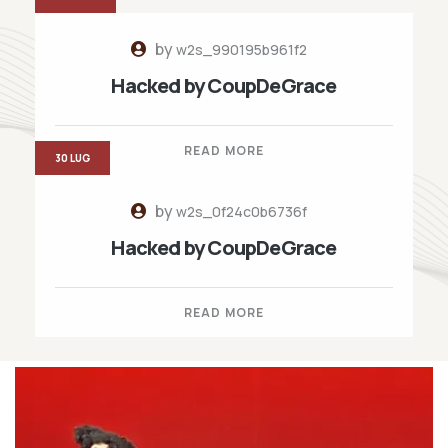
by
w2s_990195b961f2
Hacked by CoupDeGrace
READ MORE
30 LUG
by
w2s_0f24c0b6736f
Hacked by CoupDeGrace
READ MORE