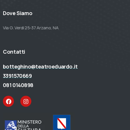
Dove Siamo
Via G. Verdi 25-37 Arzano, NA
Contatti
botteghino@teatroeduardo.it
3391570669
081 0140898