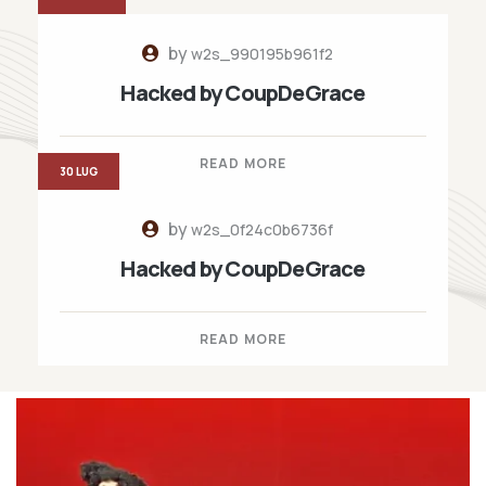
by
w2s_990195b961f2
Hacked by CoupDeGrace
READ MORE
30 LUG
by
w2s_0f24c0b6736f
Hacked by CoupDeGrace
READ MORE