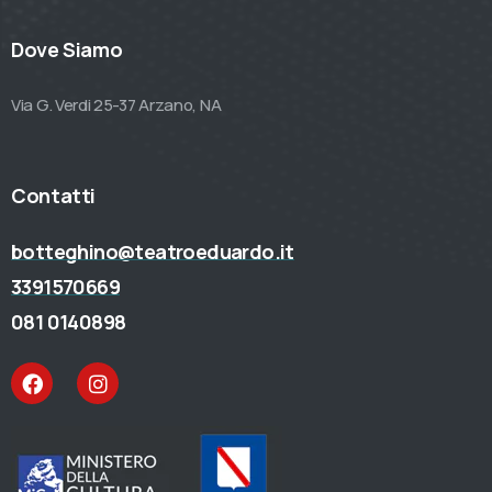
Dove Siamo
Via G. Verdi 25-37 Arzano, NA
Contatti
botteghino@teatroeduardo.it
3391570669
081 0140898