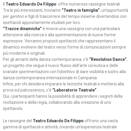
Il
Teatro Eduardo De Filippo
offre numerose rassegne teatrali.
Tra le più interessanti, troviamo
“Teatro in famiglia”
, un’opportunità
per genitori e figli di trascorrere del tempo insieme divertendosi con
spettacoli appositamente studiati per loro.
“Tracce dinamiche”
è invece una rassegna con una particolare
attenzione alla ricerca e alla sperimentazione di nuove forme
espressive. Verranno proposti spettacoli che rappresentano il
dinamico evolvere del teatro verso forme di comunicazioni sempre
più moderne e originali
Per gli amanti della danza contemporanea, c’è
“Revolution Dance”
,
un progetto che segue il nuovo flusso dell’arte coreutica e delle
svariate sperimentazioni con l’obiettivo di dare visibilità e lustro alla
danza contemporanea internazionale in Campania.
Infine, per chi desidera imparare le tecniche teatrali e mettersi alla
prova sul palcoscenico, c’è
“Laboratorio Teatrale”
.
Qui, i partecipanti hanno la possibilità di apprendere i segreti della
recitazione e della regia, collaborando alla creazione di uno
spettacolo.
Le rassegne del
Teatro Eduardo De Filippo
offrono una vasta
gamma di spettacoli e attività, creando un’esperienza teatrale