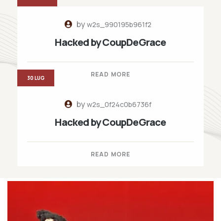
by
w2s_990195b961f2
Hacked by CoupDeGrace
READ MORE
30 LUG
by
w2s_0f24c0b6736f
Hacked by CoupDeGrace
READ MORE