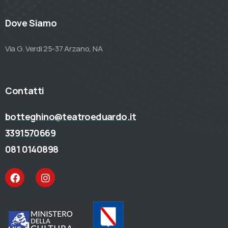
Dove Siamo
Via G. Verdi 25-37 Arzano, NA
Contatti
botteghino@teatroeduardo.it
3391570669
081 0140898