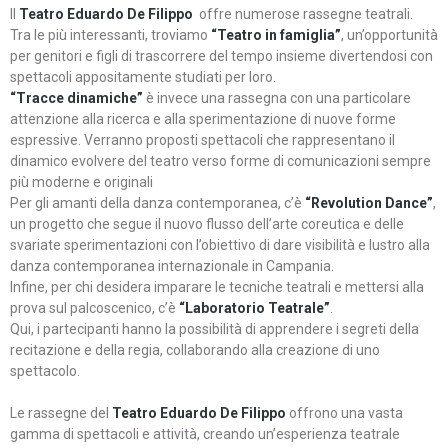
Il
Teatro Eduardo De Filippo
offre numerose rassegne teatrali.
Tra le più interessanti, troviamo
“Teatro in famiglia”
, un’opportunità
per genitori e figli di trascorrere del tempo insieme divertendosi con
spettacoli appositamente studiati per loro.
“Tracce dinamiche”
è invece una rassegna con una particolare
attenzione alla ricerca e alla sperimentazione di nuove forme
espressive. Verranno proposti spettacoli che rappresentano il
dinamico evolvere del teatro verso forme di comunicazioni sempre
più moderne e originali
Per gli amanti della danza contemporanea, c’è
“Revolution Dance”
,
un progetto che segue il nuovo flusso dell’arte coreutica e delle
svariate sperimentazioni con l’obiettivo di dare visibilità e lustro alla
danza contemporanea internazionale in Campania.
Infine, per chi desidera imparare le tecniche teatrali e mettersi alla
prova sul palcoscenico, c’è
“Laboratorio Teatrale”
.
Qui, i partecipanti hanno la possibilità di apprendere i segreti della
recitazione e della regia, collaborando alla creazione di uno
spettacolo.
Le rassegne del
Teatro Eduardo De Filippo
offrono una vasta
gamma di spettacoli e attività, creando un’esperienza teatrale