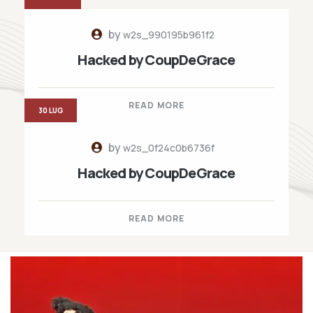
by
w2s_990195b961f2
Hacked by CoupDeGrace
READ MORE
30 LUG
by
w2s_0f24c0b6736f
Hacked by CoupDeGrace
READ MORE