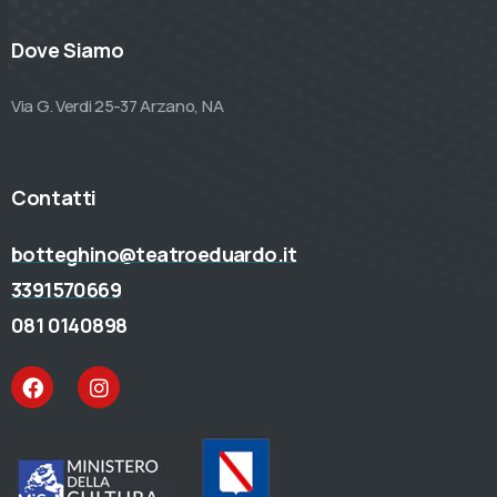
Dove Siamo
Via G. Verdi 25-37 Arzano, NA
Contatti
botteghino@teatroeduardo.it
3391570669
081 0140898