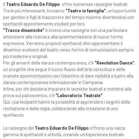
Il
Teatro Eduardo De Filippo
offre numerose rassegne teatrali.
Tra le più interessanti, troviamo
“Teatro in famiglia”
, un’opportunità
per genitori e figli di trascorrere del tempo insieme divertendosi con
spettacoli appositamente studiati per loro.
“Tracce dinamiche”
è invece una rassegna con una particolare
attenzione alla ricerca e alla sperimentazione di nuove forme
espressive. Verranno proposti spettacoli che rappresentano il
dinamico evolvere del teatro verso forme di comunicazioni sempre
più moderne e originali
Per gli amanti della danza contemporanea, c’è
“Revolution Dance”
,
un progetto che segue il nuovo flusso dell’arte coreutica e delle
svariate sperimentazioni con l’obiettivo di dare visibilità e lustro alla
danza contemporanea internazionale in Campania.
Infine, per chi desidera imparare le tecniche teatrali e mettersi alla
prova sul palcoscenico, c’è
“Laboratorio Teatrale”
.
Qui, i partecipanti hanno la possibilità di apprendere i segreti della
recitazione e della regia, collaborando alla creazione di uno
spettacolo.
Le rassegne del
Teatro Eduardo De Filippo
offrono una vasta
gamma di spettacoli e attività, creando un’esperienza teatrale