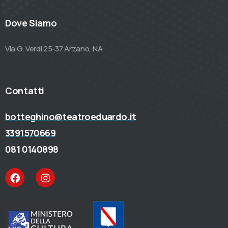
Dove Siamo
Via G. Verdi 25-37 Arzano, NA
Contatti
botteghino@teatroeduardo.it
3391570669
081 0140898