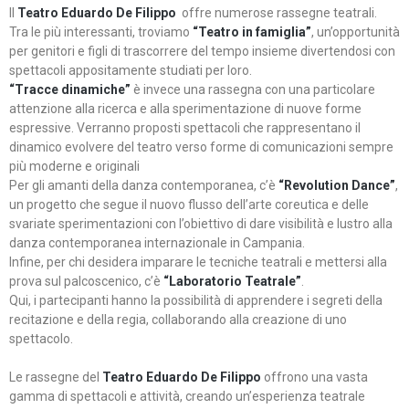
Il
Teatro Eduardo De Filippo
offre numerose rassegne teatrali.
Tra le più interessanti, troviamo
“Teatro in famiglia”
, un’opportunità
per genitori e figli di trascorrere del tempo insieme divertendosi con
spettacoli appositamente studiati per loro.
“Tracce dinamiche”
è invece una rassegna con una particolare
attenzione alla ricerca e alla sperimentazione di nuove forme
espressive. Verranno proposti spettacoli che rappresentano il
dinamico evolvere del teatro verso forme di comunicazioni sempre
più moderne e originali
Per gli amanti della danza contemporanea, c’è
“Revolution Dance”
,
un progetto che segue il nuovo flusso dell’arte coreutica e delle
svariate sperimentazioni con l’obiettivo di dare visibilità e lustro alla
danza contemporanea internazionale in Campania.
Infine, per chi desidera imparare le tecniche teatrali e mettersi alla
prova sul palcoscenico, c’è
“Laboratorio Teatrale”
.
Qui, i partecipanti hanno la possibilità di apprendere i segreti della
recitazione e della regia, collaborando alla creazione di uno
spettacolo.
Le rassegne del
Teatro Eduardo De Filippo
offrono una vasta
gamma di spettacoli e attività, creando un’esperienza teatrale