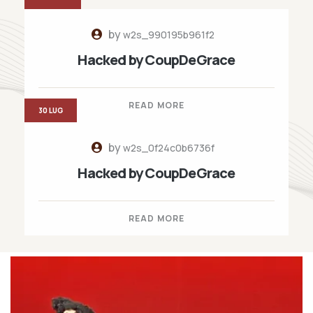
by
w2s_990195b961f2
Hacked by CoupDeGrace
READ MORE
30 LUG
by
w2s_0f24c0b6736f
Hacked by CoupDeGrace
READ MORE