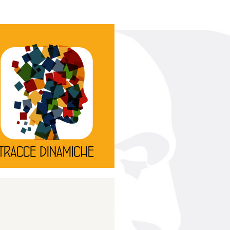
Continua
d’innovazione e sperimentale.
rassegna di teatro
Tracce Dinamiche è una
Tracce dinamiche
Continua