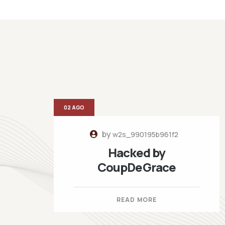
02 AGO
by
w2s_990195b961f2
Hacked by
CoupDeGrace
READ MORE