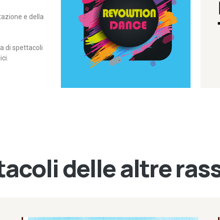
itazione e della
contemporanea – I Edizione
Rassegna di danza
Revolution Dance
di spettacoli
ci.
acoli delle altre ra