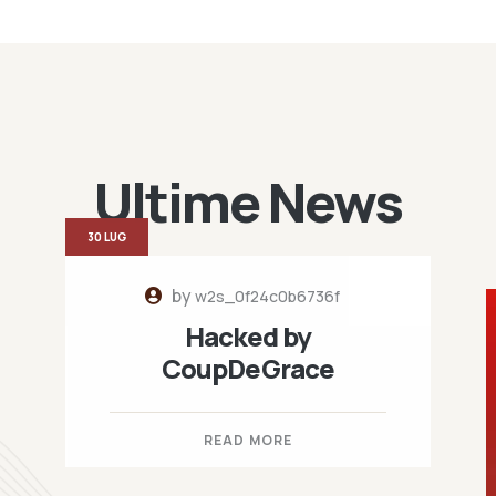
Ultime News
30 LUG
by
w2s_0f24c0b6736f
Hacked by
CoupDeGrace
READ MORE