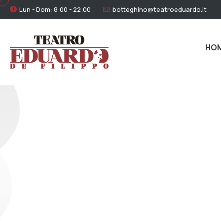
Lun - Dom: 8:00 - 22:00
botteghino@teatroeduardo.it
HO