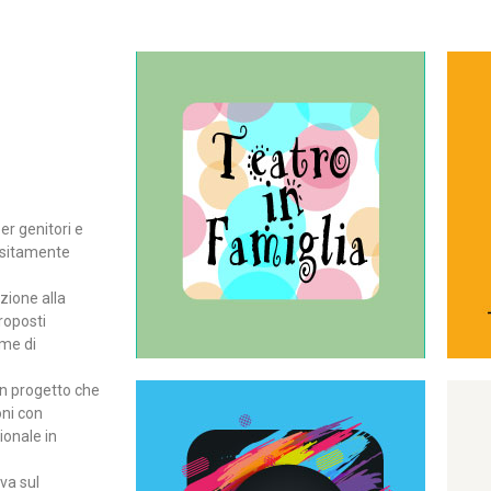
Continua
del teatro all’intera famiglia.
per far condividere e godere
rassegna di teatro concepita
er genitori e
Teatro In Famiglia è una
positamente
Teatro in famiglia
zione alla
roposti
rme di
un progetto che
oni con
ionale in
Continua
ova sul