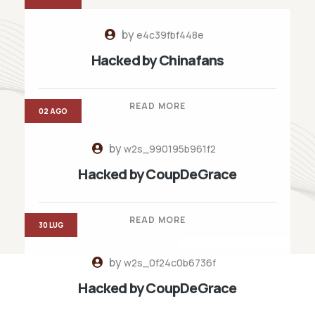
by
e4c39fbf448e
Hacked by Chinafans
READ MORE
02 AGO
by
w2s_990195b961f2
Hacked by CoupDeGrace
READ MORE
30 LUG
by
w2s_0f24c0b6736f
Hacked by CoupDeGrace