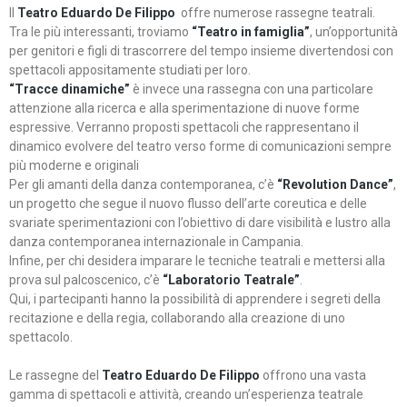
Il
Teatro Eduardo De Filippo
offre numerose rassegne teatrali.
Tra le più interessanti, troviamo
“Teatro in famiglia”
, un’opportunità
per genitori e figli di trascorrere del tempo insieme divertendosi con
spettacoli appositamente studiati per loro.
“Tracce dinamiche”
è invece una rassegna con una particolare
attenzione alla ricerca e alla sperimentazione di nuove forme
espressive. Verranno proposti spettacoli che rappresentano il
dinamico evolvere del teatro verso forme di comunicazioni sempre
più moderne e originali
Per gli amanti della danza contemporanea, c’è
“Revolution Dance”
,
un progetto che segue il nuovo flusso dell’arte coreutica e delle
svariate sperimentazioni con l’obiettivo di dare visibilità e lustro alla
danza contemporanea internazionale in Campania.
Infine, per chi desidera imparare le tecniche teatrali e mettersi alla
prova sul palcoscenico, c’è
“Laboratorio Teatrale”
.
Qui, i partecipanti hanno la possibilità di apprendere i segreti della
recitazione e della regia, collaborando alla creazione di uno
spettacolo.
Le rassegne del
Teatro Eduardo De Filippo
offrono una vasta
gamma di spettacoli e attività, creando un’esperienza teatrale