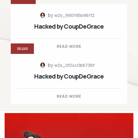
by
w2s_990195b961f2
Hacked by CoupDeGrace
READ MORE
30 LUG
by
w2s_0f24c0b6736f
Hacked by CoupDeGrace
READ MORE