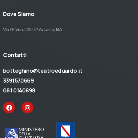
Dove Siamo
Via G. Verdi 25-37 Arzano, NA
Contatti
botteghino@teatroeduardo.it
3391570669
081 0140898