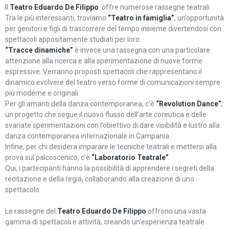
Il
Teatro Eduardo De Filippo
offre numerose rassegne teatrali.
Tra le più interessanti, troviamo
“Teatro in famiglia”
, un’opportunità
per genitori e figli di trascorrere del tempo insieme divertendosi con
spettacoli appositamente studiati per loro.
“Tracce dinamiche”
è invece una rassegna con una particolare
attenzione alla ricerca e alla sperimentazione di nuove forme
espressive. Verranno proposti spettacoli che rappresentano il
dinamico evolvere del teatro verso forme di comunicazioni sempre
più moderne e originali
Per gli amanti della danza contemporanea, c’è
“Revolution Dance”
,
un progetto che segue il nuovo flusso dell’arte coreutica e delle
svariate sperimentazioni con l’obiettivo di dare visibilità e lustro alla
danza contemporanea internazionale in Campania.
Infine, per chi desidera imparare le tecniche teatrali e mettersi alla
prova sul palcoscenico, c’è
“Laboratorio Teatrale”
.
Qui, i partecipanti hanno la possibilità di apprendere i segreti della
recitazione e della regia, collaborando alla creazione di uno
spettacolo.
Le rassegne del
Teatro Eduardo De Filippo
offrono una vasta
gamma di spettacoli e attività, creando un’esperienza teatrale