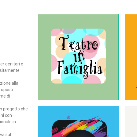
Continua
del teatro all’intera famiglia.
per far condividere e godere
rassegna di teatro concepita
er genitori e
Teatro In Famiglia è una
positamente
Teatro in famiglia
zione alla
roposti
rme di
un progetto che
oni con
ionale in
Continua
ova sul