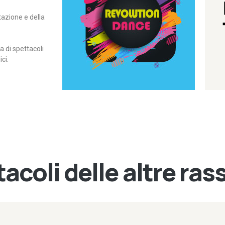
itazione e della
contemporanea – I Edizione
Rassegna di danza
Revolution Dance
di spettacoli
ci.
acoli delle altre ra