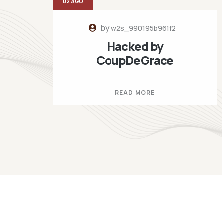
02 AGO
by
w2s_990195b961f2
Hacked by
CoupDeGrace
READ MORE