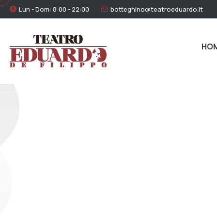
Lun - Dom: 8:00 - 22:00
botteghino@teatroeduardo.it
HO