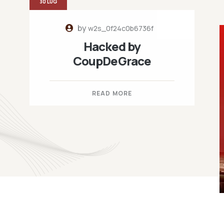
30 LUG
by
w2s_0f24c0b6736f
Hacked by
CoupDeGrace
READ MORE