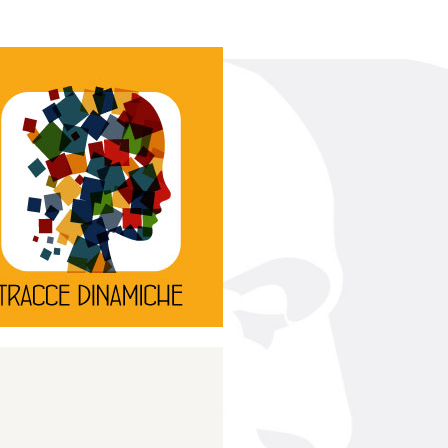
Continua
d’innovazione e sperimentale.
rassegna di teatro
Tracce Dinamiche è una
Tracce dinamiche
Continua