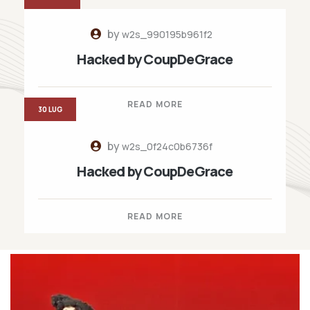
by
w2s_990195b961f2
Hacked by CoupDeGrace
READ MORE
30 LUG
by
w2s_0f24c0b6736f
Hacked by CoupDeGrace
READ MORE