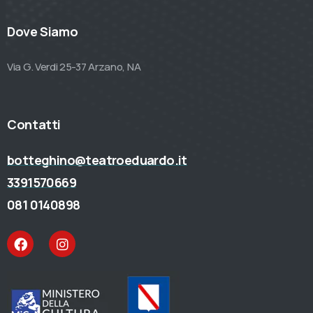
Dove Siamo
Via G. Verdi 25-37 Arzano, NA
Contatti
botteghino@teatroeduardo.it
3391570669
081 0140898