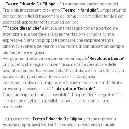
Il
Teatro Eduardo De Filippo
offre numerose rassegne teatrali.
Tra le più interessanti, troviamo
“Teatro in famiglia”
, un’opportunità
per genitori e figli di trascorrere del tempo insieme divertendosi con
spettacoli appositamente studiati per loro.
“Tracce dinamiche”
è invece una rassegna con una particolare
attenzione alla ricerca e alla sperimentazione di nuove forme
espressive. Verranno proposti spettacoli che rappresentano il
dinamico evolvere del teatro verso forme di comunicazioni sempre
più moderne e originali
Per gli amanti della danza contemporanea, c’è
“Revolution Dance”
,
un progetto che segue il nuovo flusso dell’arte coreutica e delle
svariate sperimentazioni con l’obiettivo di dare visibilità e lustro alla
danza contemporanea internazionale in Campania.
Infine, per chi desidera imparare le tecniche teatrali e mettersi alla
prova sul palcoscenico, c’è
“Laboratorio Teatrale”
.
Qui, i partecipanti hanno la possibilità di apprendere i segreti della
recitazione e della regia, collaborando alla creazione di uno
spettacolo.
Le rassegne del
Teatro Eduardo De Filippo
offrono una vasta
gamma di spettacoli e attività, creando un’esperienza teatrale