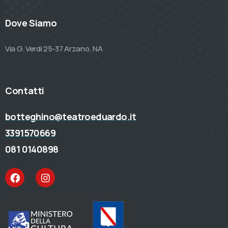
Dove Siamo
Via G. Verdi 25-37 Arzano, NA
Contatti
botteghino@teatroeduardo.it
3391570669
081 0140898