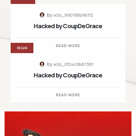
by
w2s_990195b961f2
Hacked by CoupDeGrace
READ MORE
30 LUG
by
w2s_0f24c0b6736f
Hacked by CoupDeGrace
READ MORE