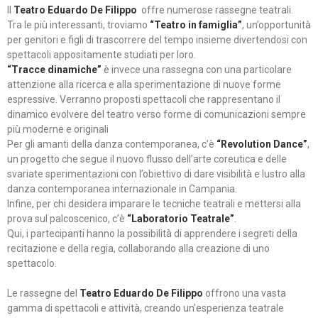
Il
Teatro Eduardo De Filippo
offre numerose rassegne teatrali.
Tra le più interessanti, troviamo
“Teatro in famiglia”
, un’opportunità
per genitori e figli di trascorrere del tempo insieme divertendosi con
spettacoli appositamente studiati per loro.
“Tracce dinamiche”
è invece una rassegna con una particolare
attenzione alla ricerca e alla sperimentazione di nuove forme
espressive. Verranno proposti spettacoli che rappresentano il
dinamico evolvere del teatro verso forme di comunicazioni sempre
più moderne e originali
Per gli amanti della danza contemporanea, c’è
“Revolution Dance”
,
un progetto che segue il nuovo flusso dell’arte coreutica e delle
svariate sperimentazioni con l’obiettivo di dare visibilità e lustro alla
danza contemporanea internazionale in Campania.
Infine, per chi desidera imparare le tecniche teatrali e mettersi alla
prova sul palcoscenico, c’è
“Laboratorio Teatrale”
.
Qui, i partecipanti hanno la possibilità di apprendere i segreti della
recitazione e della regia, collaborando alla creazione di uno
spettacolo.
Le rassegne del
Teatro Eduardo De Filippo
offrono una vasta
gamma di spettacoli e attività, creando un’esperienza teatrale