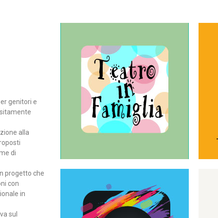
Continua
del teatro all’intera famiglia.
per far condividere e godere
rassegna di teatro concepita
er genitori e
Teatro In Famiglia è una
positamente
Teatro in famiglia
zione alla
roposti
rme di
un progetto che
oni con
ionale in
Continua
ova sul