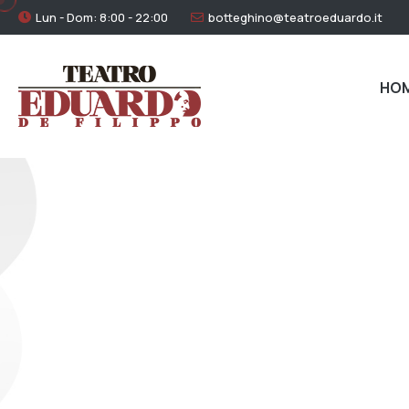
Lun - Dom: 8:00 - 22:00
botteghino@teatroeduardo.it
HO