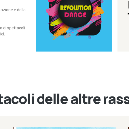
itazione e della
contemporanea – I Edizione
Rassegna di danza
Revolution Dance
di spettacoli
ci.
acoli delle altre ra