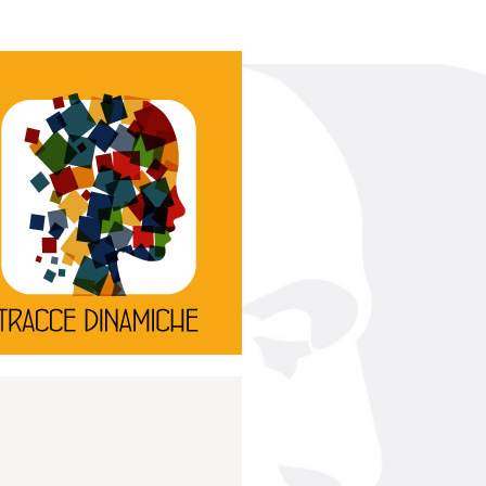
Continua
d’innovazione e sperimentale.
rassegna di teatro
Tracce Dinamiche è una
Tracce dinamiche
Continua