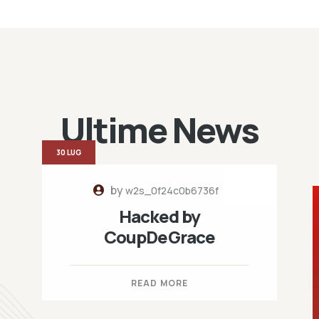
Ultime News
30 LUG
by
w2s_0f24c0b6736f
Hacked by
CoupDeGrace
READ MORE