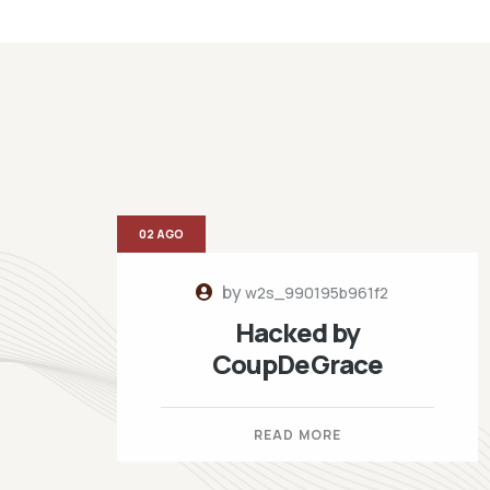
02 AGO
by
w2s_990195b961f2
Hacked by
CoupDeGrace
READ MORE