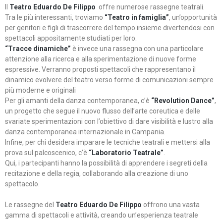
Il
Teatro Eduardo De Filippo
offre numerose rassegne teatrali.
Tra le più interessanti, troviamo
“Teatro in famiglia”
, un’opportunità
per genitori e figli di trascorrere del tempo insieme divertendosi con
spettacoli appositamente studiati per loro.
“Tracce dinamiche”
è invece una rassegna con una particolare
attenzione alla ricerca e alla sperimentazione di nuove forme
espressive. Verranno proposti spettacoli che rappresentano il
dinamico evolvere del teatro verso forme di comunicazioni sempre
più moderne e originali
Per gli amanti della danza contemporanea, c’è
“Revolution Dance”
,
un progetto che segue il nuovo flusso dell’arte coreutica e delle
svariate sperimentazioni con l’obiettivo di dare visibilità e lustro alla
danza contemporanea internazionale in Campania.
Infine, per chi desidera imparare le tecniche teatrali e mettersi alla
prova sul palcoscenico, c’è
“Laboratorio Teatrale”
.
Qui, i partecipanti hanno la possibilità di apprendere i segreti della
recitazione e della regia, collaborando alla creazione di uno
spettacolo.
Le rassegne del
Teatro Eduardo De Filippo
offrono una vasta
gamma di spettacoli e attività, creando un’esperienza teatrale