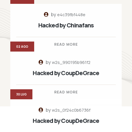
by
e4c39fbf448e
Hacked by Chinafans
READ MORE
02 AGO
by
w2s_990195b961f2
Hacked by CoupDeGrace
READ MORE
30 LUG
by
w2s_0f24c0b6736f
Hacked by CoupDeGrace