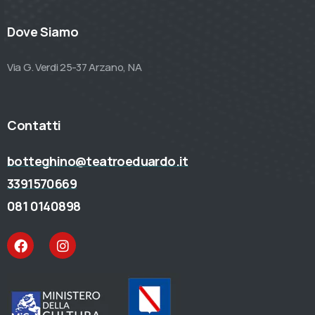
Dove Siamo
Via G. Verdi 25-37 Arzano, NA
Contatti
botteghino@teatroeduardo.it
3391570669
081 0140898