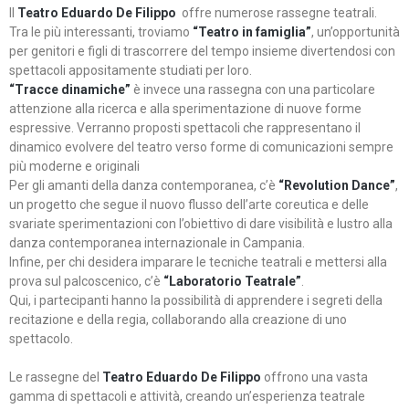
Il
Teatro Eduardo De Filippo
offre numerose rassegne teatrali.
Tra le più interessanti, troviamo
“Teatro in famiglia”
, un’opportunità
per genitori e figli di trascorrere del tempo insieme divertendosi con
spettacoli appositamente studiati per loro.
“Tracce dinamiche”
è invece una rassegna con una particolare
attenzione alla ricerca e alla sperimentazione di nuove forme
espressive. Verranno proposti spettacoli che rappresentano il
dinamico evolvere del teatro verso forme di comunicazioni sempre
più moderne e originali
Per gli amanti della danza contemporanea, c’è
“Revolution Dance”
,
un progetto che segue il nuovo flusso dell’arte coreutica e delle
svariate sperimentazioni con l’obiettivo di dare visibilità e lustro alla
danza contemporanea internazionale in Campania.
Infine, per chi desidera imparare le tecniche teatrali e mettersi alla
prova sul palcoscenico, c’è
“Laboratorio Teatrale”
.
Qui, i partecipanti hanno la possibilità di apprendere i segreti della
recitazione e della regia, collaborando alla creazione di uno
spettacolo.
Le rassegne del
Teatro Eduardo De Filippo
offrono una vasta
gamma di spettacoli e attività, creando un’esperienza teatrale