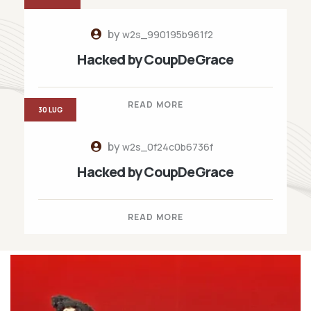
by
w2s_990195b961f2
Hacked by CoupDeGrace
READ MORE
30 LUG
by
w2s_0f24c0b6736f
Hacked by CoupDeGrace
READ MORE