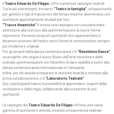
Il
Teatro Eduardo De Filippo
offre numerose rassegne teatrali.
Tra le più interessanti, troviamo
“Teatro in famiglia”
, un’opportunità
per genitori e figli di trascorrere del tempo insieme divertendosi con
spettacoli appositamente studiati per loro.
“Tracce dinamiche”
è invece una rassegna con una particolare
attenzione alla ricerca e alla sperimentazione di nuove forme
espressive. Verranno proposti spettacoli che rappresentano il
dinamico evolvere del teatro verso forme di comunicazioni sempre
più moderne e originali
Per gli amanti della danza contemporanea, c’è
“Revolution Dance”
,
un progetto che segue il nuovo flusso dell’arte coreutica e delle
svariate sperimentazioni con l’obiettivo di dare visibilità e lustro alla
danza contemporanea internazionale in Campania.
Infine, per chi desidera imparare le tecniche teatrali e mettersi alla
prova sul palcoscenico, c’è
“Laboratorio Teatrale”
.
Qui, i partecipanti hanno la possibilità di apprendere i segreti della
recitazione e della regia, collaborando alla creazione di uno
spettacolo.
Le rassegne del
Teatro Eduardo De Filippo
offrono una vasta
gamma di spettacoli e attività, creando un’esperienza teatrale