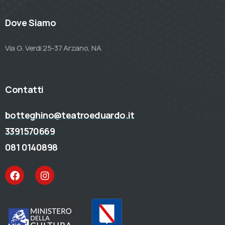
Dove Siamo
Via G. Verdi 25-37 Arzano, NA
Contatti
botteghino@teatroeduardo.it
3391570669
081 0140898