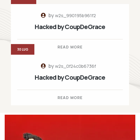
by
w2s_990195b961f2
Hacked by CoupDeGrace
READ MORE
30 LUG
by
w2s_0f24c0b6736f
Hacked by CoupDeGrace
READ MORE