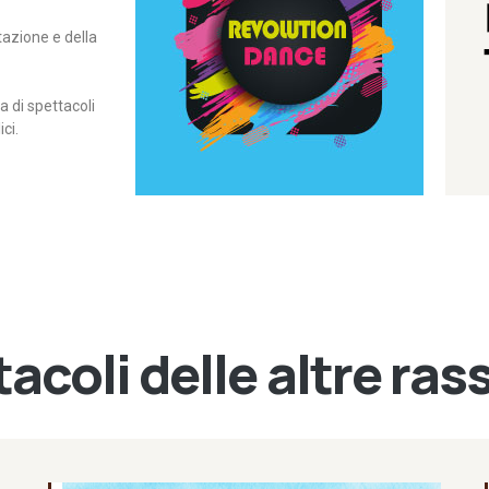
itazione e della
contemporanea – I Edizione
Rassegna di danza
Revolution Dance
di spettacoli
ci.
acoli delle altre ra