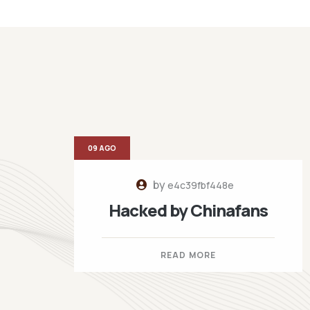
09 AGO
by
e4c39fbf448e
Hacked by Chinafans
READ MORE