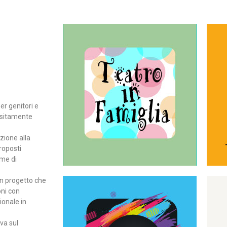
Continua
del teatro all’intera famiglia.
per far condividere e godere
rassegna di teatro concepita
er genitori e
Teatro In Famiglia è una
positamente
Teatro in famiglia
zione alla
roposti
rme di
un progetto che
oni con
ionale in
Continua
ova sul