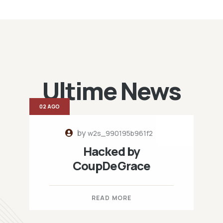
Ultime News
02 AGO
by
w2s_990195b961f2
Hacked by
CoupDeGrace
READ MORE