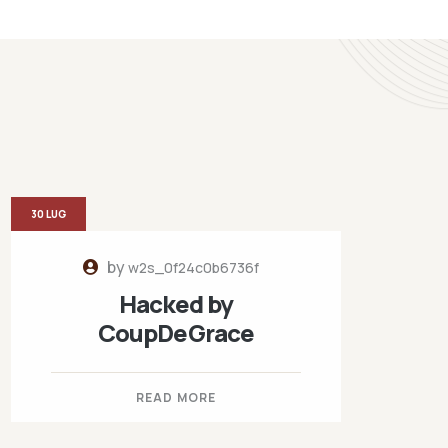
30 LUG
by
w2s_0f24c0b6736f
Hacked by
CoupDeGrace
READ MORE