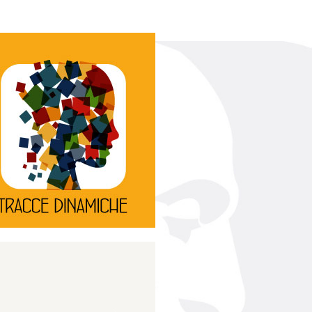
Continua
d’innovazione e sperimentale.
rassegna di teatro
Tracce Dinamiche è una
Tracce dinamiche
Continua