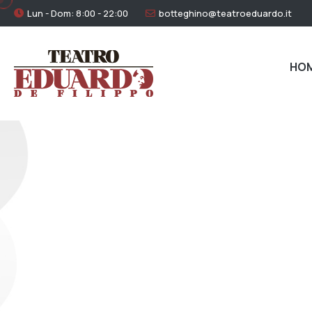
Lun - Dom: 8:00 - 22:00
botteghino@teatroeduardo.it
HO