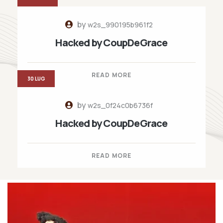
by
w2s_990195b961f2
Hacked by CoupDeGrace
READ MORE
30 LUG
by
w2s_0f24c0b6736f
Hacked by CoupDeGrace
READ MORE