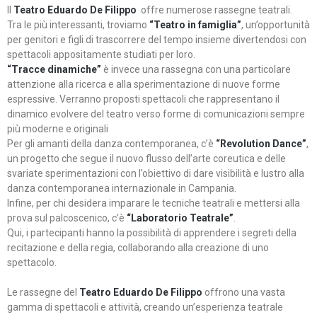
Il
Teatro Eduardo De Filippo
offre numerose rassegne teatrali.
Tra le più interessanti, troviamo
“Teatro in famiglia”
, un’opportunità
per genitori e figli di trascorrere del tempo insieme divertendosi con
spettacoli appositamente studiati per loro.
“Tracce dinamiche”
è invece una rassegna con una particolare
attenzione alla ricerca e alla sperimentazione di nuove forme
espressive. Verranno proposti spettacoli che rappresentano il
dinamico evolvere del teatro verso forme di comunicazioni sempre
più moderne e originali
Per gli amanti della danza contemporanea, c’è
“Revolution Dance”
,
un progetto che segue il nuovo flusso dell’arte coreutica e delle
svariate sperimentazioni con l’obiettivo di dare visibilità e lustro alla
danza contemporanea internazionale in Campania.
Infine, per chi desidera imparare le tecniche teatrali e mettersi alla
prova sul palcoscenico, c’è
“Laboratorio Teatrale”
.
Qui, i partecipanti hanno la possibilità di apprendere i segreti della
recitazione e della regia, collaborando alla creazione di uno
spettacolo.
Le rassegne del
Teatro Eduardo De Filippo
offrono una vasta
gamma di spettacoli e attività, creando un’esperienza teatrale