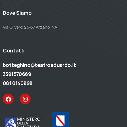
Dove Siamo
Via G. Verdi 25-37 Arzano, NA
Contatti
botteghino@teatroeduardo.it
3391570669
081 0140898