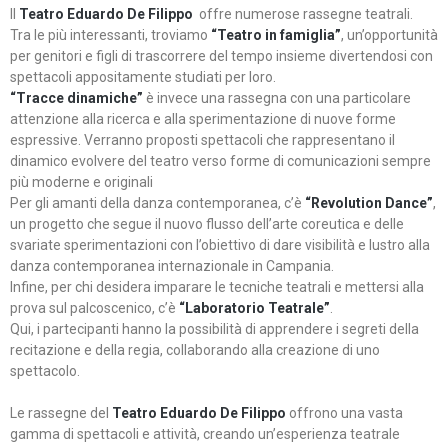
Il
Teatro Eduardo De Filippo
offre numerose rassegne teatrali.
Tra le più interessanti, troviamo
“Teatro in famiglia”
, un’opportunità
per genitori e figli di trascorrere del tempo insieme divertendosi con
spettacoli appositamente studiati per loro.
“Tracce dinamiche”
è invece una rassegna con una particolare
attenzione alla ricerca e alla sperimentazione di nuove forme
espressive. Verranno proposti spettacoli che rappresentano il
dinamico evolvere del teatro verso forme di comunicazioni sempre
più moderne e originali
Per gli amanti della danza contemporanea, c’è
“Revolution Dance”
,
un progetto che segue il nuovo flusso dell’arte coreutica e delle
svariate sperimentazioni con l’obiettivo di dare visibilità e lustro alla
danza contemporanea internazionale in Campania.
Infine, per chi desidera imparare le tecniche teatrali e mettersi alla
prova sul palcoscenico, c’è
“Laboratorio Teatrale”
.
Qui, i partecipanti hanno la possibilità di apprendere i segreti della
recitazione e della regia, collaborando alla creazione di uno
spettacolo.
Le rassegne del
Teatro Eduardo De Filippo
offrono una vasta
gamma di spettacoli e attività, creando un’esperienza teatrale