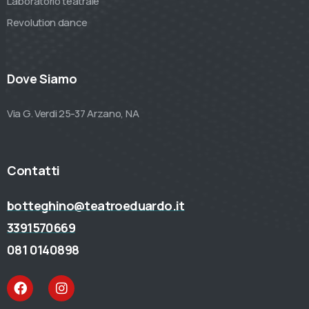
Laboratorio teatrale
Revolution dance
Dove Siamo
Via G. Verdi 25-37 Arzano, NA
Contatti
botteghino@teatroeduardo.it
3391570669
081 0140898