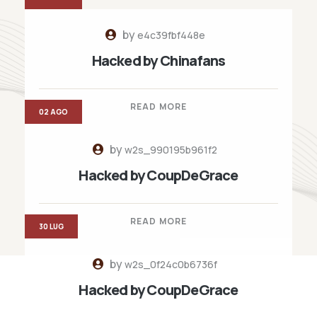
by
e4c39fbf448e
Hacked by Chinafans
READ MORE
02 AGO
by
w2s_990195b961f2
Hacked by CoupDeGrace
READ MORE
30 LUG
by
w2s_0f24c0b6736f
Hacked by CoupDeGrace