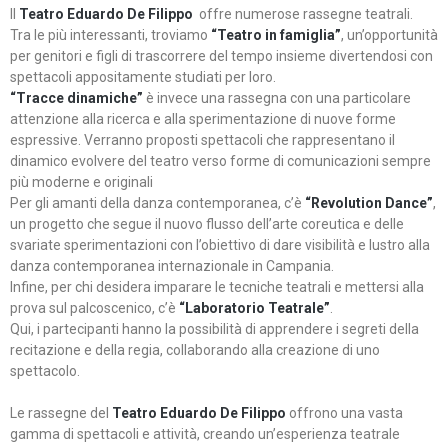
Il
Teatro Eduardo De Filippo
offre numerose rassegne teatrali.
Tra le più interessanti, troviamo
“Teatro in famiglia”
, un’opportunità
per genitori e figli di trascorrere del tempo insieme divertendosi con
spettacoli appositamente studiati per loro.
“Tracce dinamiche”
è invece una rassegna con una particolare
attenzione alla ricerca e alla sperimentazione di nuove forme
espressive. Verranno proposti spettacoli che rappresentano il
dinamico evolvere del teatro verso forme di comunicazioni sempre
più moderne e originali
Per gli amanti della danza contemporanea, c’è
“Revolution Dance”
,
un progetto che segue il nuovo flusso dell’arte coreutica e delle
svariate sperimentazioni con l’obiettivo di dare visibilità e lustro alla
danza contemporanea internazionale in Campania.
Infine, per chi desidera imparare le tecniche teatrali e mettersi alla
prova sul palcoscenico, c’è
“Laboratorio Teatrale”
.
Qui, i partecipanti hanno la possibilità di apprendere i segreti della
recitazione e della regia, collaborando alla creazione di uno
spettacolo.
Le rassegne del
Teatro Eduardo De Filippo
offrono una vasta
gamma di spettacoli e attività, creando un’esperienza teatrale