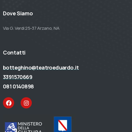
Dove Siamo
Via G. Verdi 25-37 Arzano, NA
Contatti
botteghino@teatroeduardo.it
3391570669
081 0140898