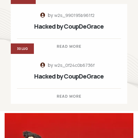
by
w2s_990195b961f2
Hacked by CoupDeGrace
READ MORE
30 LUG
by
w2s_0f24c0b6736f
Hacked by CoupDeGrace
READ MORE