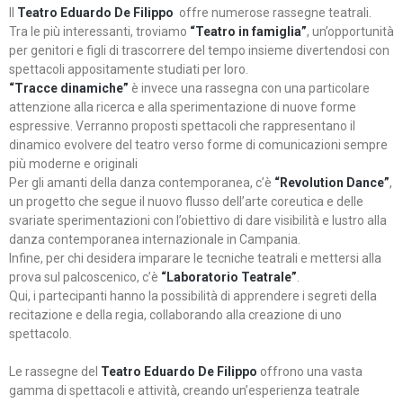
Il
Teatro Eduardo De Filippo
offre numerose rassegne teatrali.
Tra le più interessanti, troviamo
“Teatro in famiglia”
, un’opportunità
per genitori e figli di trascorrere del tempo insieme divertendosi con
spettacoli appositamente studiati per loro.
“Tracce dinamiche”
è invece una rassegna con una particolare
attenzione alla ricerca e alla sperimentazione di nuove forme
espressive. Verranno proposti spettacoli che rappresentano il
dinamico evolvere del teatro verso forme di comunicazioni sempre
più moderne e originali
Per gli amanti della danza contemporanea, c’è
“Revolution Dance”
,
un progetto che segue il nuovo flusso dell’arte coreutica e delle
svariate sperimentazioni con l’obiettivo di dare visibilità e lustro alla
danza contemporanea internazionale in Campania.
Infine, per chi desidera imparare le tecniche teatrali e mettersi alla
prova sul palcoscenico, c’è
“Laboratorio Teatrale”
.
Qui, i partecipanti hanno la possibilità di apprendere i segreti della
recitazione e della regia, collaborando alla creazione di uno
spettacolo.
Le rassegne del
Teatro Eduardo De Filippo
offrono una vasta
gamma di spettacoli e attività, creando un’esperienza teatrale