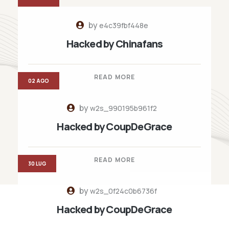
by
e4c39fbf448e
Hacked by Chinafans
READ MORE
02 AGO
by
w2s_990195b961f2
Hacked by CoupDeGrace
READ MORE
30 LUG
by
w2s_0f24c0b6736f
Hacked by CoupDeGrace