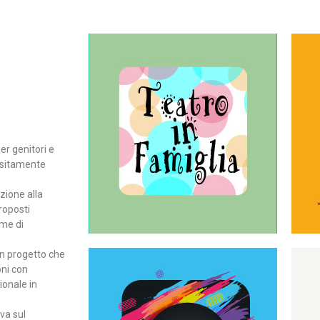
Continua
del teatro all’intera famiglia.
per far condividere e godere
rassegna di teatro concepita
er genitori e
Teatro In Famiglia è una
positamente
Teatro in famiglia
zione alla
roposti
rme di
un progetto che
oni con
ionale in
Continua
ova sul