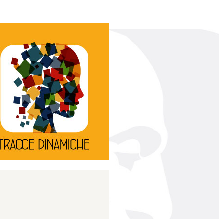
Continua
d’innovazione e sperimentale.
rassegna di teatro
Tracce Dinamiche è una
Tracce dinamiche
Continua