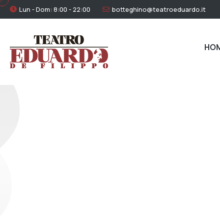
Lun - Dom: 8:00 - 22:00
botteghino@teatroeduardo.it
HO