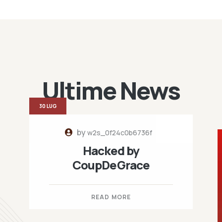
Ultime News
30 LUG
by
w2s_0f24c0b6736f
Hacked by
CoupDeGrace
READ MORE