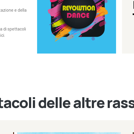
itazione e della
contemporanea – I Edizione
Rassegna di danza
Revolution Dance
di spettacoli
ci.
acoli delle altre ra