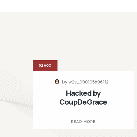
02 AGO
by
w2s_990195b961f2
Hacked by
CoupDeGrace
READ MORE