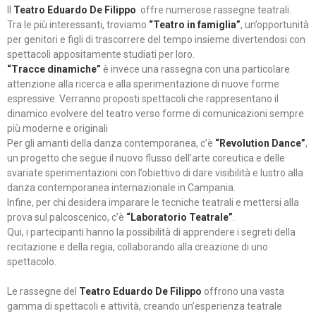
Il
Teatro Eduardo De Filippo
offre numerose rassegne teatrali.
Tra le più interessanti, troviamo
“Teatro in famiglia”
, un’opportunità
per genitori e figli di trascorrere del tempo insieme divertendosi con
spettacoli appositamente studiati per loro.
“Tracce dinamiche”
è invece una rassegna con una particolare
attenzione alla ricerca e alla sperimentazione di nuove forme
espressive. Verranno proposti spettacoli che rappresentano il
dinamico evolvere del teatro verso forme di comunicazioni sempre
più moderne e originali
Per gli amanti della danza contemporanea, c’è
“Revolution Dance”
,
un progetto che segue il nuovo flusso dell’arte coreutica e delle
svariate sperimentazioni con l’obiettivo di dare visibilità e lustro alla
danza contemporanea internazionale in Campania.
Infine, per chi desidera imparare le tecniche teatrali e mettersi alla
prova sul palcoscenico, c’è
“Laboratorio Teatrale”
.
Qui, i partecipanti hanno la possibilità di apprendere i segreti della
recitazione e della regia, collaborando alla creazione di uno
spettacolo.
Le rassegne del
Teatro Eduardo De Filippo
offrono una vasta
gamma di spettacoli e attività, creando un’esperienza teatrale