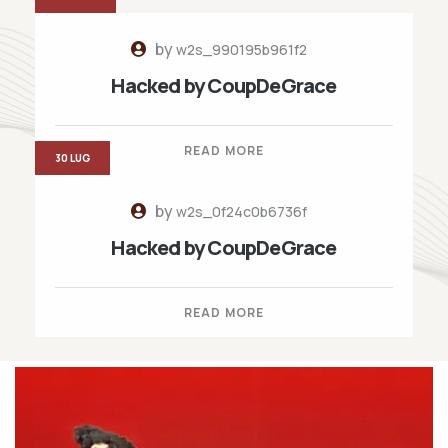
by
w2s_990195b961f2
Hacked by CoupDeGrace
READ MORE
30 LUG
by
w2s_0f24c0b6736f
Hacked by CoupDeGrace
READ MORE