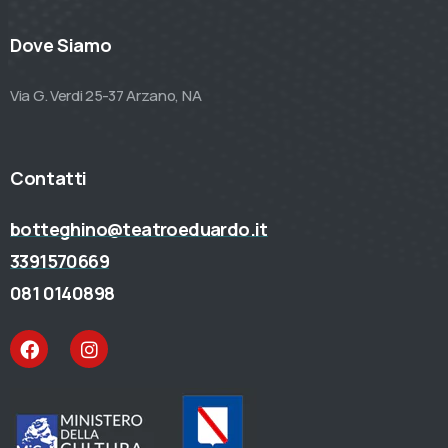
Dove Siamo
Via G. Verdi 25-37 Arzano, NA
Contatti
botteghino@teatroeduardo.it
3391570669
081 0140898