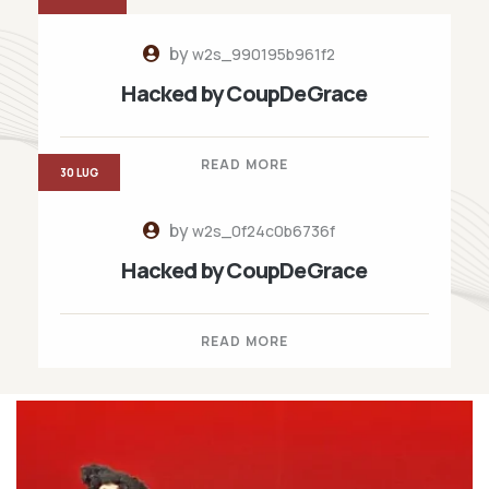
by
w2s_990195b961f2
Hacked by CoupDeGrace
READ MORE
30 LUG
by
w2s_0f24c0b6736f
Hacked by CoupDeGrace
READ MORE