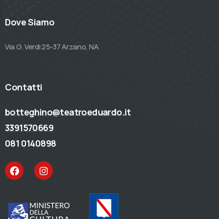
Dove Siamo
Via G. Verdi 25-37 Arzano, NA
Contatti
botteghino@teatroeduardo.it
3391570669
081 0140898