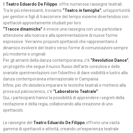
Il
Teatro Eduardo De Filippo
offre numerose rassegne teatrali.
Tra le più interessanti, troviamo
“Teatro in famiglia”
, un’opportunità
per genitori e figli di trascorrere del tempo insieme divertendosi con
spettacoli appositamente studiati per loro.
“Tracce dinamiche”
è invece una rassegna con una particolare
attenzione alla ricerca e alla sperimentazione di nuove forme
espressive. Verranno proposti spettacoli che rappresentano il
dinamico evolvere del teatro verso forme di comunicazioni sempre
più moderne e originali
Per gli amanti della danza contemporanea, c’è
“Revolution Dance”
,
un progetto che segue il nuovo flusso dell’arte coreutica e delle
svariate sperimentazioni con l’obiettivo di dare visibilità e lustro alla
danza contemporanea internazionale in Campania.
Infine, per chi desidera imparare le tecniche teatrali e mettersi alla
prova sul palcoscenico, c’è
“Laboratorio Teatrale”
.
Qui, i partecipanti hanno la possibilità di apprendere i segreti della
recitazione e della regia, collaborando alla creazione di uno
spettacolo.
Le rassegne del
Teatro Eduardo De Filippo
offrono una vasta
gamma di spettacoli e attività, creando un’esperienza teatrale