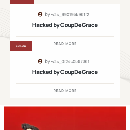
by
w2s_990195b961f2
Hacked by CoupDeGrace
READ MORE
30 LUG
by
w2s_0f24c0b6736f
Hacked by CoupDeGrace
READ MORE