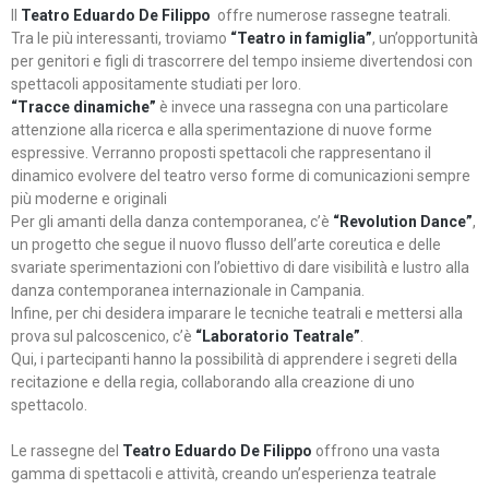
Il
Teatro Eduardo De Filippo
offre numerose rassegne teatrali.
Tra le più interessanti, troviamo
“Teatro in famiglia”
, un’opportunità
per genitori e figli di trascorrere del tempo insieme divertendosi con
spettacoli appositamente studiati per loro.
“Tracce dinamiche”
è invece una rassegna con una particolare
attenzione alla ricerca e alla sperimentazione di nuove forme
espressive. Verranno proposti spettacoli che rappresentano il
dinamico evolvere del teatro verso forme di comunicazioni sempre
più moderne e originali
Per gli amanti della danza contemporanea, c’è
“Revolution Dance”
,
un progetto che segue il nuovo flusso dell’arte coreutica e delle
svariate sperimentazioni con l’obiettivo di dare visibilità e lustro alla
danza contemporanea internazionale in Campania.
Infine, per chi desidera imparare le tecniche teatrali e mettersi alla
prova sul palcoscenico, c’è
“Laboratorio Teatrale”
.
Qui, i partecipanti hanno la possibilità di apprendere i segreti della
recitazione e della regia, collaborando alla creazione di uno
spettacolo.
Le rassegne del
Teatro Eduardo De Filippo
offrono una vasta
gamma di spettacoli e attività, creando un’esperienza teatrale