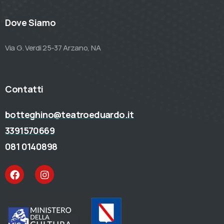
Dove Siamo
Via G. Verdi 25-37 Arzano, NA
Contatti
botteghino@teatroeduardo.it
3391570669
081 0140898