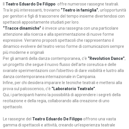
Il
Teatro Eduardo De Filippo
offre numerose rassegne teatrali.
Tra le più interessanti, troviamo
“Teatro in famiglia”
, un’opportunità
per genitori e figli di trascorrere del tempo insieme divertendosi con
spettacoli appositamente studiati per loro.
“Tracce dinamiche”
è invece una rassegna con una particolare
attenzione alla ricerca e alla sperimentazione di nuove forme
espressive. Verranno proposti spettacoli che rappresentano il
dinamico evolvere del teatro verso forme di comunicazioni sempre
più moderne e originali
Per gli amanti della danza contemporanea, c’è
“Revolution Dance”
,
un progetto che segue il nuovo flusso dell’arte coreutica e delle
svariate sperimentazioni con l’obiettivo di dare visibilità e lustro alla
danza contemporanea internazionale in Campania.
Infine, per chi desidera imparare le tecniche teatrali e mettersi alla
prova sul palcoscenico, c’è
“Laboratorio Teatrale”
.
Qui, i partecipanti hanno la possibilità di apprendere i segreti della
recitazione e della regia, collaborando alla creazione di uno
spettacolo.
Le rassegne del
Teatro Eduardo De Filippo
offrono una vasta
gamma di spettacoli e attività, creando un’esperienza teatrale