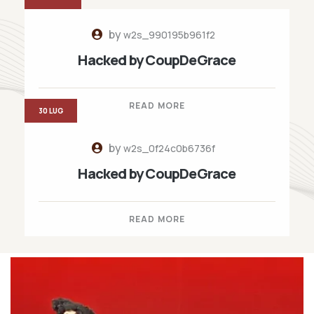
by
w2s_990195b961f2
Hacked by CoupDeGrace
READ MORE
30 LUG
by
w2s_0f24c0b6736f
Hacked by CoupDeGrace
READ MORE