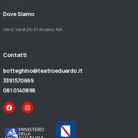
Dove Siamo
Via G. Verdi 25-37 Arzano, NA
Contatti
botteghino@teatroeduardo.it
3391570669
081 0140898