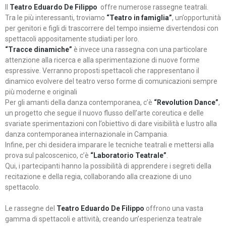
Il
Teatro Eduardo De Filippo
offre numerose rassegne teatrali.
Tra le più interessanti, troviamo
“Teatro in famiglia”
, un’opportunità
per genitori e figli di trascorrere del tempo insieme divertendosi con
spettacoli appositamente studiati per loro.
“Tracce dinamiche”
è invece una rassegna con una particolare
attenzione alla ricerca e alla sperimentazione di nuove forme
espressive. Verranno proposti spettacoli che rappresentano il
dinamico evolvere del teatro verso forme di comunicazioni sempre
più moderne e originali
Per gli amanti della danza contemporanea, c’è
“Revolution Dance”
,
un progetto che segue il nuovo flusso dell’arte coreutica e delle
svariate sperimentazioni con l’obiettivo di dare visibilità e lustro alla
danza contemporanea internazionale in Campania.
Infine, per chi desidera imparare le tecniche teatrali e mettersi alla
prova sul palcoscenico, c’è
“Laboratorio Teatrale”
.
Qui, i partecipanti hanno la possibilità di apprendere i segreti della
recitazione e della regia, collaborando alla creazione di uno
spettacolo.
Le rassegne del
Teatro Eduardo De Filippo
offrono una vasta
gamma di spettacoli e attività, creando un’esperienza teatrale