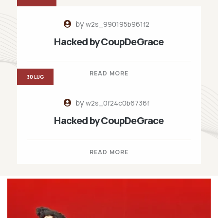
by
w2s_990195b961f2
Hacked by CoupDeGrace
READ MORE
30 LUG
by
w2s_0f24c0b6736f
Hacked by CoupDeGrace
READ MORE