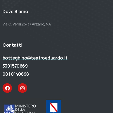
Dove Siamo
Via G. Verdi 25-37 Arzano, NA
Contatti
botteghino@teatroeduardo.it
3391570669
081 0140898