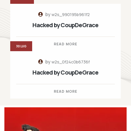
by
w2s_990195b961f2
Hacked by CoupDeGrace
READ MORE
30 LUG
by
w2s_0f24c0b6736f
Hacked by CoupDeGrace
READ MORE