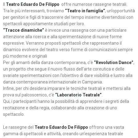
Il
Teatro Eduardo De Filippo
offre numerose rassegne teatrali.
Tra le più interessanti, troviamo
“Teatro in famiglia”
, un’opportunità
per genitori e figli di trascorrere del tempo insieme divertendosi con
spettacoli appositamente studiati per loro.
“Tracce dinamiche”
è invece una rassegna con una particolare
attenzione alla ricerca e alla sperimentazione di nuove forme
espressive. Verranno proposti spettacoli che rappresentano il
dinamico evolvere del teatro verso forme di comunicazioni sempre
più moderne e originali
Per gli amanti della danza contemporanea, c’è
“Revolution Dance”
,
un progetto che segue il nuovo flusso dell’arte coreutica e delle
svariate sperimentazioni con l’obiettivo di dare visibilità e lustro alla
danza contemporanea internazionale in Campania.
Infine, per chi desidera imparare le tecniche teatrali e mettersi alla
prova sul palcoscenico, c’è
“Laboratorio Teatrale”
.
Qui, i partecipanti hanno la possibilità di apprendere i segreti della
recitazione e della regia, collaborando alla creazione di uno
spettacolo.
Le rassegne del
Teatro Eduardo De Filippo
offrono una vasta
gamma di spettacoli e attività, creando un’esperienza teatrale