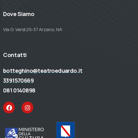
Dove Siamo
Via G. Verdi 25-37 Arzano, NA
Contatti
botteghino@teatroeduardo.it
3391570669
081 0140898