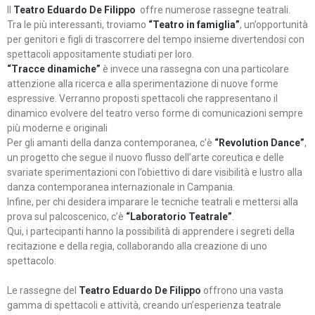
Il
Teatro Eduardo De Filippo
offre numerose rassegne teatrali.
Tra le più interessanti, troviamo
“Teatro in famiglia”
, un’opportunità
per genitori e figli di trascorrere del tempo insieme divertendosi con
spettacoli appositamente studiati per loro.
“Tracce dinamiche”
è invece una rassegna con una particolare
attenzione alla ricerca e alla sperimentazione di nuove forme
espressive. Verranno proposti spettacoli che rappresentano il
dinamico evolvere del teatro verso forme di comunicazioni sempre
più moderne e originali
Per gli amanti della danza contemporanea, c’è
“Revolution Dance”
,
un progetto che segue il nuovo flusso dell’arte coreutica e delle
svariate sperimentazioni con l’obiettivo di dare visibilità e lustro alla
danza contemporanea internazionale in Campania.
Infine, per chi desidera imparare le tecniche teatrali e mettersi alla
prova sul palcoscenico, c’è
“Laboratorio Teatrale”
.
Qui, i partecipanti hanno la possibilità di apprendere i segreti della
recitazione e della regia, collaborando alla creazione di uno
spettacolo.
Le rassegne del
Teatro Eduardo De Filippo
offrono una vasta
gamma di spettacoli e attività, creando un’esperienza teatrale