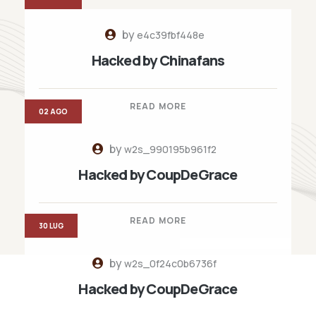
by
e4c39fbf448e
Hacked by Chinafans
READ MORE
02 AGO
by
w2s_990195b961f2
Hacked by CoupDeGrace
READ MORE
30 LUG
by
w2s_0f24c0b6736f
Hacked by CoupDeGrace