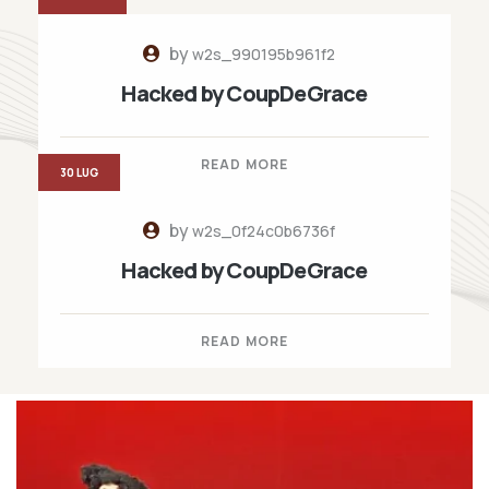
by
w2s_990195b961f2
Hacked by CoupDeGrace
READ MORE
30 LUG
by
w2s_0f24c0b6736f
Hacked by CoupDeGrace
READ MORE