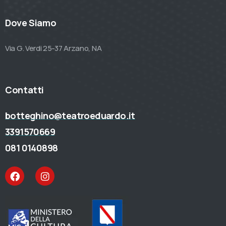
Dove Siamo
Via G. Verdi 25-37 Arzano, NA
Contatti
botteghino@teatroeduardo.it
3391570669
081 0140898