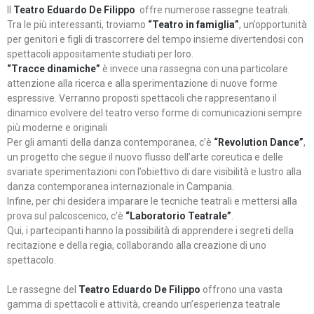
Il
Teatro Eduardo De Filippo
offre numerose rassegne teatrali.
Tra le più interessanti, troviamo
“Teatro in famiglia”
, un’opportunità
per genitori e figli di trascorrere del tempo insieme divertendosi con
spettacoli appositamente studiati per loro.
“Tracce dinamiche”
è invece una rassegna con una particolare
attenzione alla ricerca e alla sperimentazione di nuove forme
espressive. Verranno proposti spettacoli che rappresentano il
dinamico evolvere del teatro verso forme di comunicazioni sempre
più moderne e originali
Per gli amanti della danza contemporanea, c’è
“Revolution Dance”
,
un progetto che segue il nuovo flusso dell’arte coreutica e delle
svariate sperimentazioni con l’obiettivo di dare visibilità e lustro alla
danza contemporanea internazionale in Campania.
Infine, per chi desidera imparare le tecniche teatrali e mettersi alla
prova sul palcoscenico, c’è
“Laboratorio Teatrale”
.
Qui, i partecipanti hanno la possibilità di apprendere i segreti della
recitazione e della regia, collaborando alla creazione di uno
spettacolo.
Le rassegne del
Teatro Eduardo De Filippo
offrono una vasta
gamma di spettacoli e attività, creando un’esperienza teatrale