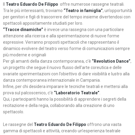
Il
Teatro Eduardo De Filippo
offre numerose rassegne teatrali.
Tra le più interessanti, troviamo
“Teatro in famiglia”
, un’opportunità
per genitori e figli di trascorrere del tempo insieme divertendosi con
spettacoli appositamente studiati per loro.
“Tracce dinamiche”
è invece una rassegna con una particolare
attenzione alla ricerca e alla sperimentazione di nuove forme
espressive. Verranno proposti spettacoli che rappresentano il
dinamico evolvere del teatro verso forme di comunicazioni sempre
più moderne e originali
Per gli amanti della danza contemporanea, c’è
“Revolution Dance”
,
un progetto che segue il nuovo flusso dell’arte coreutica e delle
svariate sperimentazioni con l’obiettivo di dare visibilità e lustro alla
danza contemporanea internazionale in Campania.
Infine, per chi desidera imparare le tecniche teatrali e mettersi alla
prova sul palcoscenico, c’è
“Laboratorio Teatrale”
.
Qui, i partecipanti hanno la possibilità di apprendere i segreti della
recitazione e della regia, collaborando alla creazione di uno
spettacolo.
Le rassegne del
Teatro Eduardo De Filippo
offrono una vasta
gamma di spettacoli e attività, creando un’esperienza teatrale