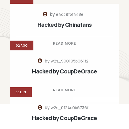
by
e4c39fbf448e
Hacked by Chinafans
READ MORE
02 AGO
by
w2s_990195b961f2
Hacked by CoupDeGrace
READ MORE
30 LUG
by
w2s_0f24c0b6736f
Hacked by CoupDeGrace