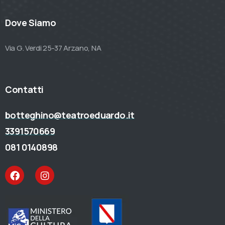
Dove Siamo
Via G. Verdi 25-37 Arzano, NA
Contatti
botteghino@teatroeduardo.it
3391570669
081 0140898