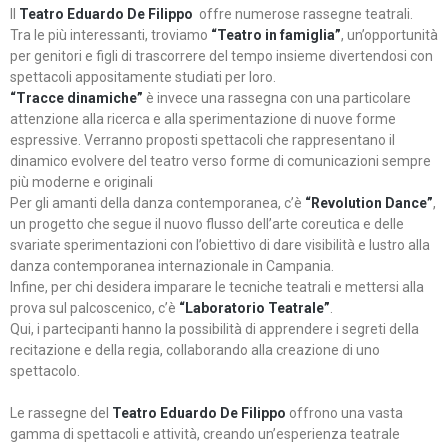
Il
Teatro Eduardo De Filippo
offre numerose rassegne teatrali.
Tra le più interessanti, troviamo
“Teatro in famiglia”
, un’opportunità
per genitori e figli di trascorrere del tempo insieme divertendosi con
spettacoli appositamente studiati per loro.
“Tracce dinamiche”
è invece una rassegna con una particolare
attenzione alla ricerca e alla sperimentazione di nuove forme
espressive. Verranno proposti spettacoli che rappresentano il
dinamico evolvere del teatro verso forme di comunicazioni sempre
più moderne e originali
Per gli amanti della danza contemporanea, c’è
“Revolution Dance”
,
un progetto che segue il nuovo flusso dell’arte coreutica e delle
svariate sperimentazioni con l’obiettivo di dare visibilità e lustro alla
danza contemporanea internazionale in Campania.
Infine, per chi desidera imparare le tecniche teatrali e mettersi alla
prova sul palcoscenico, c’è
“Laboratorio Teatrale”
.
Qui, i partecipanti hanno la possibilità di apprendere i segreti della
recitazione e della regia, collaborando alla creazione di uno
spettacolo.
Le rassegne del
Teatro Eduardo De Filippo
offrono una vasta
gamma di spettacoli e attività, creando un’esperienza teatrale