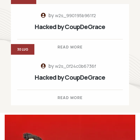
by
w2s_990195b961f2
Hacked by CoupDeGrace
READ MORE
30 LUG
by
w2s_0f24c0b6736f
Hacked by CoupDeGrace
READ MORE